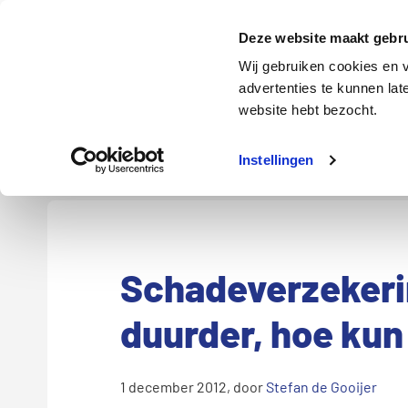
Door
Spring
Spring
naar
naar
naar
Energie
Verzekering
Deze website maakt gebru
de
de
de
Wij gebruiken cookies en v
hoofd
eerste
voettekst
advertenties te kunnen la
Energie
Auto
website hebt bezocht.
inhoud
sidebar
Instellingen
Schadeverzeker
duurder, hoe kun
1 december 2012
, door
Stefan de Gooijer