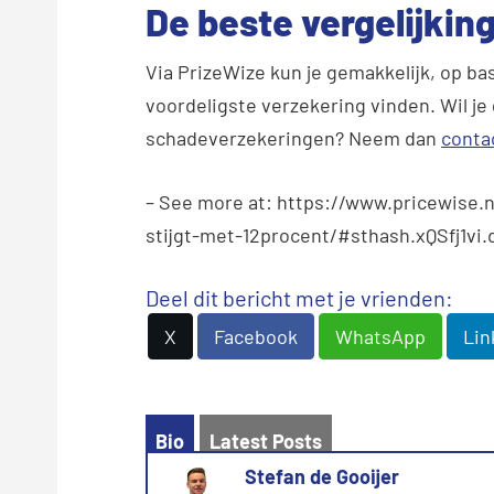
De beste vergelijkin
Via PrizeWize kun je gemakkelijk, op bas
voordeligste verzekering vinden. Wil je
schadeverzekeringen? Neem dan
conta
– See more at: https://www.pricewise.
stijgt-met-12procent/#sthash.xQSfj1vi.
Deel dit bericht met je vrienden:
X
Facebook
WhatsApp
Lin
Bio
Latest Posts
Stefan de Gooijer