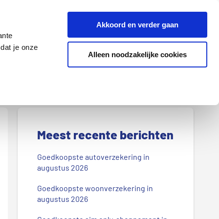
Z
Akkoord en verder gaan
o
ante
e
dat je onze
k
Alleen noodzakelijke cookies
Lenen
Wonen
d
o
o
r
P
o
r
Meest recente berichten
n
s
i
Goedkoopste autoverzekering in
b
augustus 2026
m
l
Goedkoopste woonverzekering in
a
o
augustus 2026
g
i