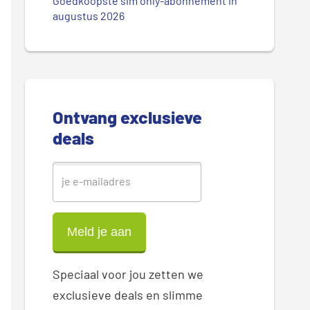
.
Goedkoopste sim only-abonnement in
r
augustus 2026
.
.
e
S
i
Ontvang exclusieve
d
deals
e
b
a
r
Speciaal voor jou zetten we
exclusieve deals en slimme