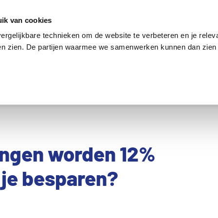
en
Internet en tv
Sim only
Lenen
Over ons
ik van cookies
ergelijkbare technieken om de website te verbeteren en je relev
ten zien. De partijen waarmee we samenwerken kunnen dan zien 
verzekering
Internet en tv
Sim only
ingen worden 12%
 je besparen?