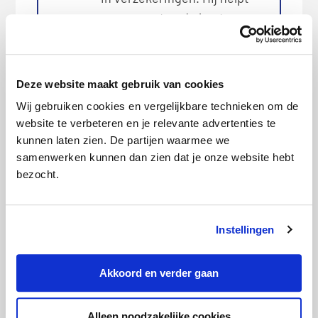
consumenten de beste
keuzes te maken als het gaat
om verzekeringen. Stefan is
regelmatig te gast bij
Deze website maakt gebruik van cookies
verschillende media om zijn
Wij gebruiken cookies en vergelijkbare technieken om de
kennis te delen. Zo is Stefan
website te verbeteren en je relevante advertenties te
recent bij
Radar
te gast
kunnen laten zien. De partijen waarmee we
geweest en heeft hij zijn
samenwerken kunnen dan zien dat je onze website hebt
expertise gedeeld bij o.a. het
bezocht.
AD
en
De Telegraaf
Instellingen
Categorie:
Woonverzekering
Akkoord en verder gaan
Alleen noodzakelijke cookies