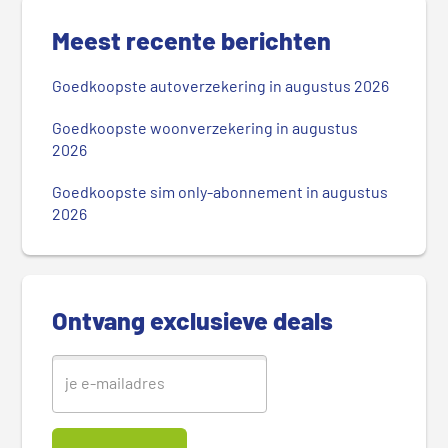
P
r
Meest recente berichten
i
m
Goedkoopste autoverzekering in augustus 2026
a
i
Goedkoopste woonverzekering in augustus
r
2026
e
Goedkoopste sim only-abonnement in augustus
S
2026
i
d
e
b
Ontvang exclusieve deals
a
r