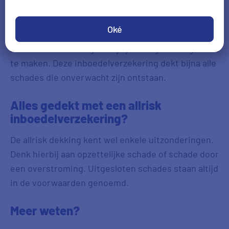
Allrisk inboedelverzekering
Oké
Stoot je per ongeluk een vaas om? Met een allrisk
inboedelverzekering hoef je je hier geen zorgen om
te maken. Deze inboedelverzekering dekt bijna alle
schades die onverwacht zijn ontstaan.
Alles gedekt met een allrisk
inboedelverzekering?
De allrisk dekking kent wel enkele uitzonderingen.
Denk hierbij aan opzettelijke schade of schade door
een overstroming. Uitgesloten schades staan altijd
in de voorwaarden genoemd.
Meer weten?