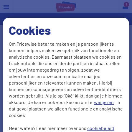
a
Cookies
Wat is een allrisk
Om Pricewise beter te maken en je persoonlijker te
inboedelverzekering?
kunnen helpen, maken we gebruik van functionele en
analytische cookies. Daarnaast plaatsen we cookies en
Wil jij je inboedel optimaal verzekeren? Dan is een
trackingtools die ons en derde partijen in staat stellen
allrisk
inboedelverzekering
de meest uitgebreide
om jouw internetgedrag te volgen, zodat we
advertenties en onze communicatie naar jou
verzekering die je kunt kiezen. Lees hieronder
persoonlijker en relevanter kunnen maken. Hierbij
meer over de allrisk inboedelverzekering.
kunnen persoonsgegevens en advertentie-identifiers
worden gebruikt. Als je op “Oké” klikt, dan ga je hiermee
akkoord. Je kan er ook voor kiezen om te
weigeren
. In
dat geval plaatsen we alleen functionele en analytische
Inboedelverzekering vergelijken
cookies.
Meer weten? Lees hier meer over ons
cookiebeleid
.