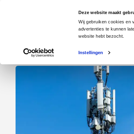
Door
Spring
Spring
naar
naar
naar
Energie
Verzekering
Deze website maakt gebru
de
de
de
Wij gebruiken cookies en v
hoofd
eerste
voettekst
advertenties te kunnen la
Energie
Auto
website hebt bezocht.
inhoud
sidebar
Instellingen