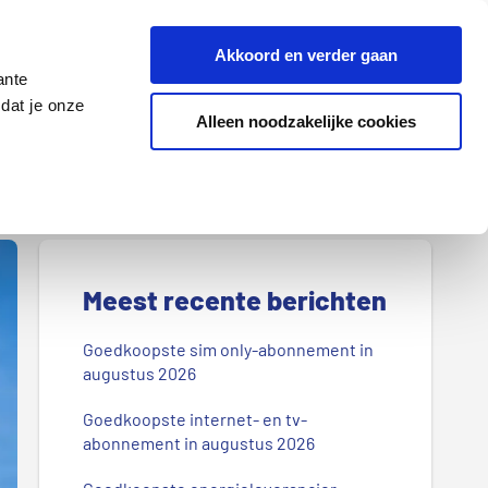
Z
Akkoord en verder gaan
o
ante
e
dat je onze
k
Alleen noodzakelijke cookies
Lenen
Wonen
d
o
o
r
P
o
r
Meest recente berichten
n
s
i
Goedkoopste sim only-abonnement in
b
augustus 2026
m
l
Goedkoopste internet- en tv-
a
o
abonnement in augustus 2026
g
i