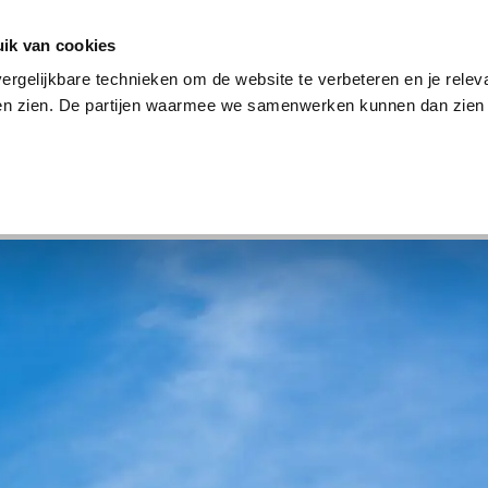
en
Internet en tv
Sim only
Lenen
Over ons
ik van cookies
ergelijkbare technieken om de website te verbeteren en je relev
ten zien. De partijen waarmee we samenwerken kunnen dan zien 
verzekering
Internet en tv
Sim only