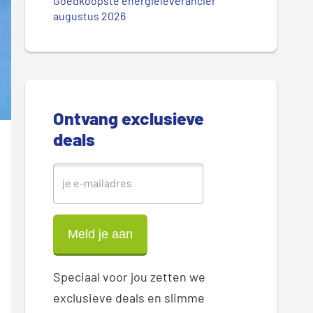
.
Goedkoopste energieleverancier
r
augustus 2026
.
.
e
S
i
Ontvang exclusieve
d
deals
e
b
a
r
Speciaal voor jou zetten we
exclusieve deals en slimme