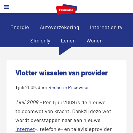
Door
Spring
Spring
naar
naar
naar
de
de
de
hoofd
eerste
voettekst
Energie
Autoverzekering
Internet en tv
inhoud
sidebar
Sim only
Lenen
Wonen
Vlotter wisselen van provider
1 juli 2009
, door
Redactie Pricewise
1 juli 2009 –
Per 1 juli 2009 is de nieuwe
telecomwet van kracht. Dankzij deze wet
wordt overstappen naar een nieuwe
internet
-, telefonie- en televisieprovider