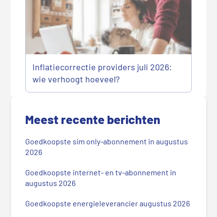
Inflatiecorrectie providers juli 2026:
wie verhoogt hoeveel?
P
r
Meest recente berichten
i
m
Goedkoopste sim only-abonnement in augustus
a
2026
i
r
Goedkoopste internet- en tv-abonnement in
augustus 2026
e
S
Goedkoopste energieleverancier augustus 2026
i