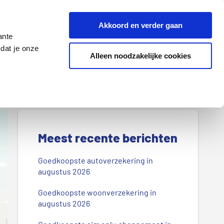
Z
Akkoord en verder gaan
o
ante
e
dat je onze
k
Alleen noodzakelijke cookies
Lenen
Wonen
d
o
o
r
P
o
r
Meest recente berichten
n
s
i
Goedkoopste autoverzekering in
b
augustus 2026
m
l
Goedkoopste woonverzekering in
a
o
augustus 2026
g
i