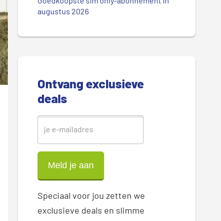
.
Goedkoopste sim only-abonnement in
r
augustus 2026
.
.
e
S
i
Ontvang exclusieve
d
deals
e
b
a
r
Speciaal voor jou zetten we
exclusieve deals en slimme