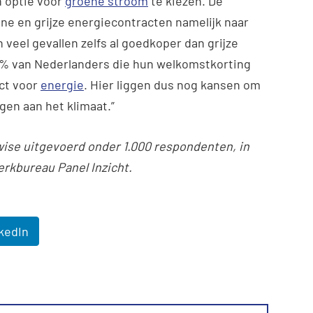
n optie voor
groene stroom
te kiezen. De
ene en grijze energiecontracten namelijk naar
 veel gevallen zelfs al goedkoper dan grijze
1% van Nederlanders die hun welkomstkorting
act voor
energie
. Hier liggen dus nog kansen om
gen aan het klimaat.”
wise uitgevoerd onder 1.000 respondenten, in
rkbureau Panel Inzicht.
kedIn