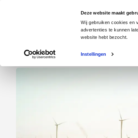
Door
Spring
Spring
naar
naar
naar
Energie
Verzekering
Deze website maakt gebru
de
de
de
Wij gebruiken cookies en v
hoofd
eerste
voettekst
advertenties te kunnen la
Energie
Auto
website hebt bezocht.
inhoud
sidebar
Instellingen