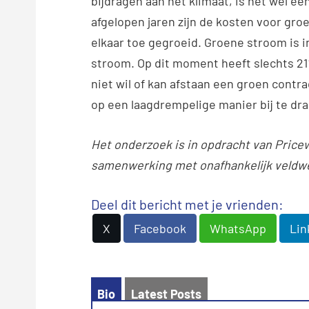
bijdragen aan het klimaat, is het wel ee
afgelopen jaren zijn de kosten voor gro
elkaar toe gegroeid. Groene stroom is in
stroom. Op dit moment heeft slechts 2
niet wil of kan afstaan een groen contr
op een laagdrempelige manier bij te dra
Het onderzoek is in opdracht van Price
samenwerking met onafhankelijk veldwe
Deel dit bericht met je vrienden:
X
Facebook
WhatsApp
Lin
Bio
Latest Posts