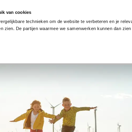
en
Internet en tv
Sim only
Lenen
Over ons
ik van cookies
ergelijkbare technieken om de website te verbeteren en je relev
ten zien. De partijen waarmee we samenwerken kunnen dan zien 
verzekering
Internet en tv
Sim only