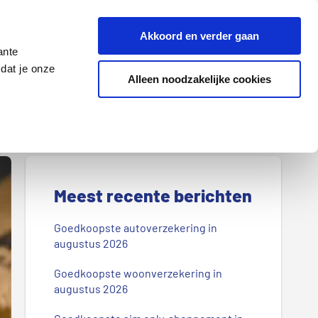
Z
Akkoord en verder gaan
o
ante
e
dat je onze
k
Alleen noodzakelijke cookies
Lenen
Wonen
d
o
o
r
P
o
r
Meest recente berichten
n
s
i
Goedkoopste autoverzekering in
b
augustus 2026
m
l
Goedkoopste woonverzekering in
a
o
augustus 2026
g
i