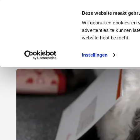
Door
Spring
Spring
naar
naar
naar
Energie
Verzekering
Deze website maakt gebru
de
de
de
Wij gebruiken cookies en v
hoofd
eerste
voettekst
advertenties te kunnen la
Energie
Auto
website hebt bezocht.
inhoud
sidebar
Instellingen