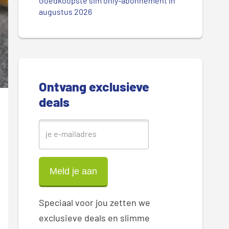
.
Goedkoopste sim only-abonnement in
r
augustus 2026
.
.
e
S
i
Ontvang exclusieve
d
deals
e
b
a
r
Speciaal voor jou zetten we
exclusieve deals en slimme