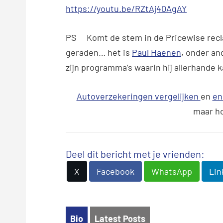
https://youtu.be/RZtAj40AgAY
PS Komt de stem in de Pricewise recla
geraden… het is
Paul Haenen
, onder an
zijn programma’s waarin hij allerhande 
Autoverzekeringen vergelijken
en
en
maar ho
Deel dit bericht met je vrienden:
X
Facebook
WhatsApp
Lin
Bio
Latest Posts