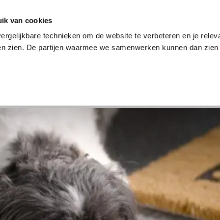
en
Internet en tv
Sim only
Lenen
Over ons
ik van cookies
ergelijkbare technieken om de website te verbeteren en je relev
ten zien. De partijen waarmee we samenwerken kunnen dan zien 
verzekering
Internet en tv
Sim only