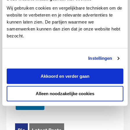
uitbetaling.
Wij gebruiken cookies en vergelijkbare technieken om de
website te verbeteren en je relevante advertenties te
Daarnaast wil je voorkomen dat je
kunnen laten zien. De partijen waarmee we
onderverzekerd
bent. Dit betekent dat je
samenwerken kunnen dan zien dat je onze website hebt
spullen of woning voor een te laag bedrag
bezocht.
verzekerd zijn. Bij schade krijg je dan maar
een deel van de kosten vergoed. Dat is
Instellingen
zonde, want dat kan je veel geld kosten.
Akkoord en verder gaan
Deel dit bericht met je vrienden:
X
Facebook
WhatsApp
Alleen noodzakelijke cookies
LinkedIn