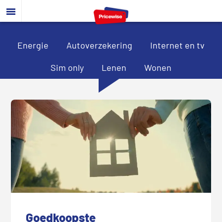
Door
Spring
Spring
naar
naar
naar
de
de
de
hoofd
eerste
voettekst
Energie
Autoverzekering
Internet en tv
inhoud
sidebar
Sim only
Lenen
Wonen
Goedkoopste