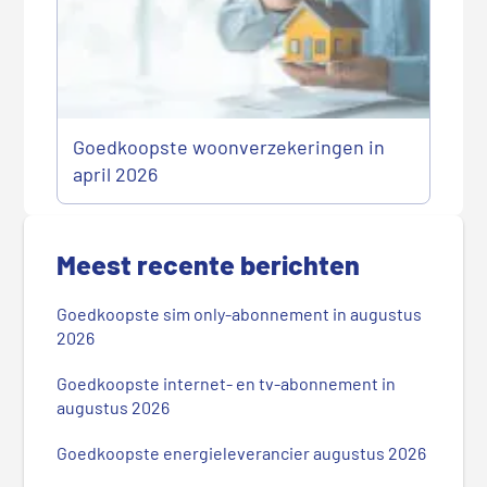
Goedkoopste woonverzekeringen in
april 2026
P
r
Meest recente berichten
i
m
Goedkoopste sim only-abonnement in augustus
a
2026
i
r
Goedkoopste internet- en tv-abonnement in
augustus 2026
e
S
Goedkoopste energieleverancier augustus 2026
i