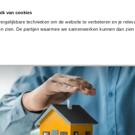
en
Internet en tv
Sim only
Lenen
Over ons
ik van cookies
ergelijkbare technieken om de website te verbeteren en je relev
ten zien. De partijen waarmee we samenwerken kunnen dan zien 
verzekering
Internet en tv
Sim only