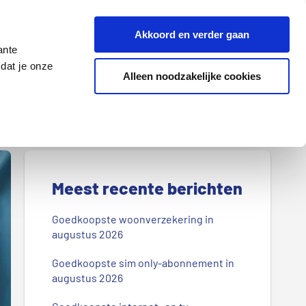
Z
Akkoord en verder gaan
o
ante
e
dat je onze
k
Alleen noodzakelijke cookies
Lenen
Wonen
d
o
o
r
P
o
r
Meest recente berichten
n
s
i
Goedkoopste woonverzekering in
b
augustus 2026
m
l
Goedkoopste sim only-abonnement in
a
o
augustus 2026
g
i