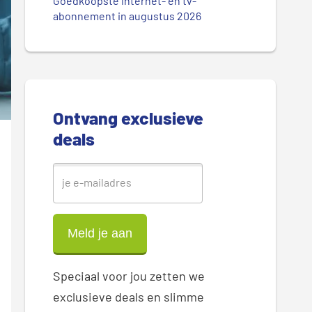
.
Goedkoopste internet- en tv-
r
abonnement in augustus 2026
.
.
e
S
i
Ontvang exclusieve
d
deals
e
b
a
r
Speciaal voor jou zetten we
exclusieve deals en slimme