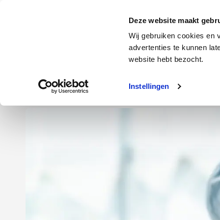
Door
Spring
Spring
naar
naar
naar
Energie
Verzekering
Deze website maakt gebru
de
de
de
Wij gebruiken cookies en v
hoofd
eerste
voettekst
advertenties te kunnen la
Energie
Auto
website hebt bezocht.
inhoud
sidebar
Instellingen