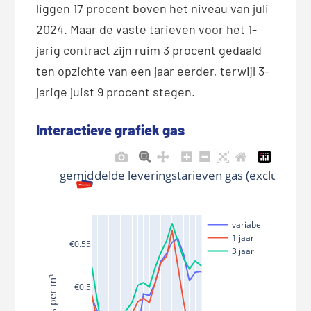
(document.getElementById("ff2a28d
liggen 17 procent boven het niveau van juli
2-8a43-4ab1-967a-731bc986b7a5")) 
2024. Maar de vaste tarieven voor het 1-
{ Plotly.newPlot( "ff2a28d2-8a43-
jarig contract zijn ruim 3 procent gedaald
4ab1-967a-731bc986b7a5", 
ten opzichte van een jaar eerder, terwijl 3-
[{"name":"variabel","x":["2024-
jarige juist 9 procent stegen.
01-01T00:00:00","2024-02-
01T00:00:00","2024-03-
Interactieve grafiek gas
01T00:00:00","2024-04-
01T00:00:00","2024-05-
01T00:00:00","2024-06-
gemiddelde leveringstarieven gas (exclusief b
01T00:00:00","2024-07-
01T00:00:00","2024-08-
variabel
01T00:00:00","2024-09-
1 jaar
€0.55
01T00:00:00","2024-10-
3 jaar
01T00:00:00","2024-11-
prijs per m³
01T00:00:00","2024-12-
€0.5
01T00:00:00","2025-01-