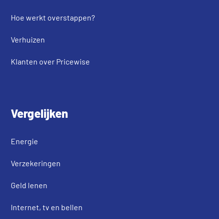
{"outlinewidth":0,"ticks":""}}}],
"scatterpolargl":
Hoe werkt overstappen?
"scattercarpet":
[{"type":"scatterpolargl","marker
[{"type":"scattercarpet","marker"
":{"colorbar":
Verhuizen
:{"colorbar":
{"outlinewidth":0,"ticks":""}}}],
{"outlinewidth":0,"ticks":""}}}],
Klanten over Pricewise
"bar":[{"error_x":
"carpet":[{"aaxis":
{"color":"#2a3f5f"},"error_y":
{"endlinecolor":"#2a3f5f","gridco
{"color":"#2a3f5f"},"marker":
lor":"white","linecolor":"white",
{"line":
"minorgridcolor":"white","startli
Vergelijken
{"color":"#E5ECF6","width":0.5},"
necolor":"#2a3f5f"},"baxis":
pattern":
{"endlinecolor":"#2a3f5f","gridco
Energie
{"fillmode":"overlay","size":10,"
lor":"white","linecolor":"white",
solidity":0.2}},"type":"bar"}],"s
Verzekeringen
"minorgridcolor":"white","startli
cattergeo":
necolor":"#2a3f5f"},"type":"carpe
[{"type":"scattergeo","marker":
Geld lenen
t"}],"table":[{"cells":{"fill":
{"colorbar":
{"color":"#EBF0F8"},"line":
Internet, tv en bellen
{"outlinewidth":0,"ticks":""}}}],
{"color":"white"}},"header":