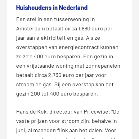
2.35.2.min.js">  </script>  <div 
Huishoudens in Nederland
01T00:00:00","2024-05-
class="plotly-graph-div" 
01T00:00:00","2024-06-
Een stel in een tussenwoning in
id="286b2d91-a976-4ad1-bb1b-
01T00:00:00","2024-07-
Amsterdam betaalt circa 1.880 euro per
26bb841eebdd" style="height:100%; 
01T00:00:00","2024-08-
jaar aan elektriciteit en gas. Als ze
width:100%;">  </div>  <script 
01T00:00:00","2024-09-
type="text/javascript">  
overstappen van energiecontract kunnen
01T00:00:00","2024-10-
window.PLOTLYENV=window.PLOTLYENV 
ze zo’n 400 euro besparen. Een gezin in
01T00:00:00","2024-11-
|| {}; if 
een vrijstaande woning met zonnepanelen
01T00:00:00","2024-12-
(document.getElementById("286b2d9
betaalt circa 2.730 euro per jaar voor
01T00:00:00","2025-01-
1-a976-4ad1-bb1b-26bb841eebdd")) 
01T00:00:00","2025-02-
stroom en gas. Bij een overstap kan het
{ Plotly.newPlot( "286b2d91-a976-
01T00:00:00","2025-03-
gezin 200 tot 400 euro besparen.
4ad1-bb1b-26bb841eebdd", 
01T00:00:00","2025-04-
[{"name":"variabel","x":["2024-
01T00:00:00","2025-05-
Hans de Kok, directeur van Pricewise: “De
01-01T00:00:00","2024-02-
01T00:00:00","2025-06-
vaste prijzen voor stroom zijn, behalve in
01T00:00:00","2024-03-
01T00:00:00","2025-07-
01T00:00:00","2024-04-
juni, al maanden flink aan het dalen. Voor
01T00:00:00","2025-08-
01T00:00:00","2024-05-