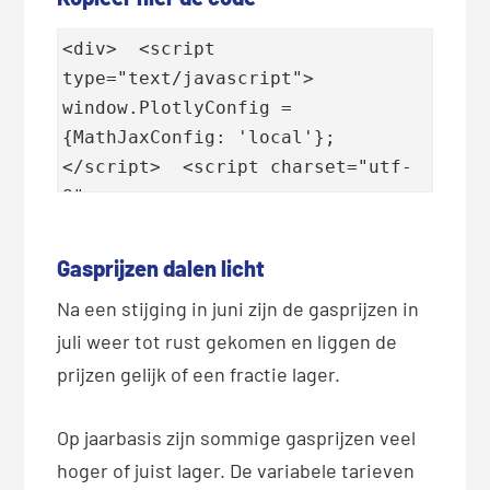
<div>  <script 
type="text/javascript">  
window.PlotlyConfig = 
{MathJaxConfig: 'local'};  
</script>  <script charset="utf-
8" 
src="https://cdn.plot.ly/plotly-
2.35.2.min.js">  </script>  <div 
Gasprijzen dalen licht
class="plotly-graph-div" 
Na een stijging in juni zijn de gasprijzen in
id="ff2a28d2-8a43-4ab1-967a-
juli weer tot rust gekomen en liggen de
731bc986b7a5" style="height:100%; 
prijzen gelijk of een fractie lager.
width:100%;">  </div>  <script 
type="text/javascript">  
window.PLOTLYENV=window.PLOTLYENV 
Op jaarbasis zijn sommige gasprijzen veel
|| {}; if 
hoger of juist lager. De variabele tarieven