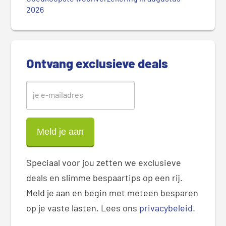
S
2026
i
d
e
b
Ontvang exclusieve deals
a
r
Speciaal voor jou zetten we exclusieve
deals en slimme bespaartips op een rij.
Meld je aan en begin met meteen besparen
op je vaste lasten. Lees ons
privacybeleid
.