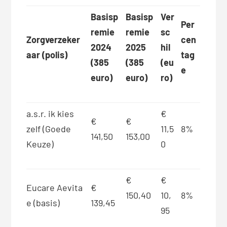
Basisp
Basisp
Ver
Per
remie
remie
sc
Zorgverzeker
cen
2024
2025
hil
aar (polis)
tag
(385
(385
(eu
e
euro)
euro)
ro)
a.s.r. ik kies
€
€
€
zelf (Goede
11,5
8%
141,50
153,00
Keuze)
0
€
€
Eucare Aevita
€
150,40
10,
8%
e (basis)
139,45
95