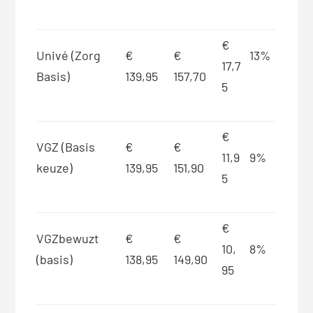
€
Univé (Zorg
€
€
13%
17,7
Basis)
139,95
157,70
5
€
VGZ (Basis
€
€
11,9
9%
keuze)
139,95
151,90
5
€
VGZbewuzt
€
€
10,
8%
(basis)
138,95
149,90
95