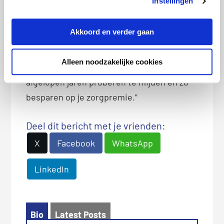
Instellingen
duurste basisverzekering met een
standaard eigen risico maar liefst 36,10
Akkoord en verder gaan
euro per maand. Door je goed te
oriënteren op een andere polis met
Alleen noodzakelijke cookies
passende dekking kun je de stijging van de
afgelopen jaren proberen te mijden en zo
besparen op je zorgpremie.”
Deel dit bericht met je vrienden:
X
Facebook
WhatsApp
LinkedIn
Bio
Latest Posts