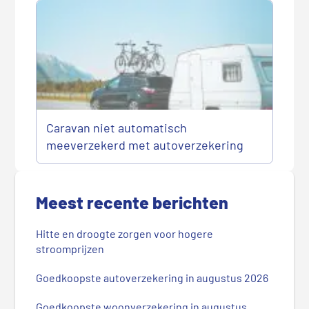
Caravan niet automatisch
meeverzekerd met autoverzekering
P
r
Meest recente berichten
i
m
Hitte en droogte zorgen voor hogere
a
stroomprijzen
i
r
Goedkoopste autoverzekering in augustus 2026
e
Goedkoopste woonverzekering in augustus