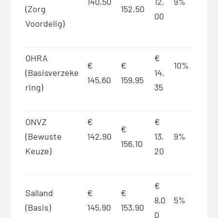
140,50
12,
9%
(Zorg
152,50
00
Voordelig)
OHRA
€
€
€
10%
(Basisverzeke
14,
145,60
159,95
ring)
35
ONVZ
€
€
€
(Bewuste
142,90
13,
9%
156,10
Keuze)
20
€
Salland
€
€
8,0
5%
(Basis)
145,90
153,90
0