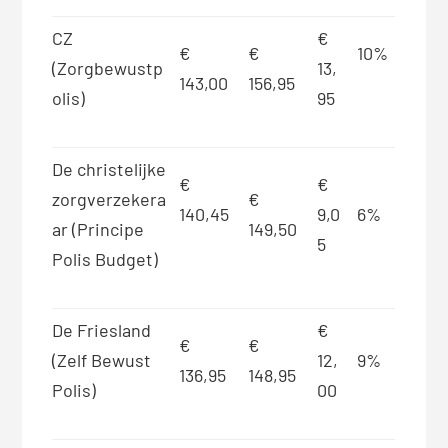
CZ
€
€
€
10%
(Zorgbewustp
13,
143,00
156,95
olis)
95
De christelijke
€
€
zorgverzekera
€
140,45
9,0
6%
ar (Principe
149,50
5
Polis Budget)
De Friesland
€
€
€
(Zelf Bewust
12,
9%
136,95
148,95
Polis)
00