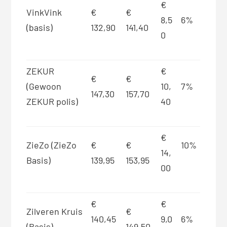
€
VinkVink
€
€
8,5
6%
(basis)
132,90
141,40
0
ZEKUR
€
€
€
(Gewoon
10,
7%
147,30
157,70
ZEKUR polis)
40
€
ZieZo (ZieZo
€
€
10%
14,
Basis)
139,95
153,95
00
€
€
Zilveren Kruis
€
140,45
9,0
6%
(Basis)
149,50