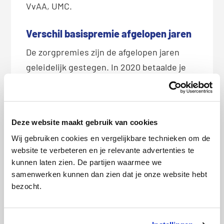
VvAA, UMC.
Verschil basispremie afgelopen jaren
De zorgpremies zijn de afgelopen jaren
geleidelijk gestegen. In 2020 betaalde je
gemiddeld ongeveer 121 euro per maand
voor je basisverzekering. Aankomend jaar
is dat bedrag dus met 37 euro gestegen
Deze website maakt gebruik van cookies
ten opzichte van 2020. Dat is een stijging
Wij gebruiken cookies en vergelijkbare technieken om de
van ruim 30 procent in vijf jaar tijd.
website te verbeteren en je relevante advertenties te
Pricewise heeft verzekeraars en premies
kunnen laten zien. De partijen waarmee we
op een rij gezet.
samenwerken kunnen dan zien dat je onze website hebt
bezocht.
Hans de Kok, directeur Pricewise: “In 2025
is het verschil tussen de goedkoopste en