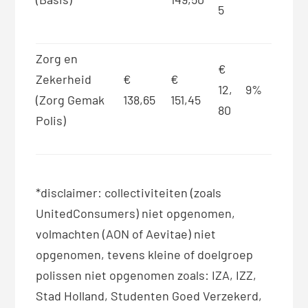
5
Zorg en
€
Zekerheid
€
€
12,
9%
(Zorg Gemak
138,65
151,45
80
Polis)
*disclaimer: collectiviteiten (zoals
UnitedConsumers) niet opgenomen,
volmachten (AON of Aevitae) niet
opgenomen, tevens kleine of doelgroep
polissen niet opgenomen zoals: IZA, IZZ,
Stad Holland, Studenten Goed Verzekerd,