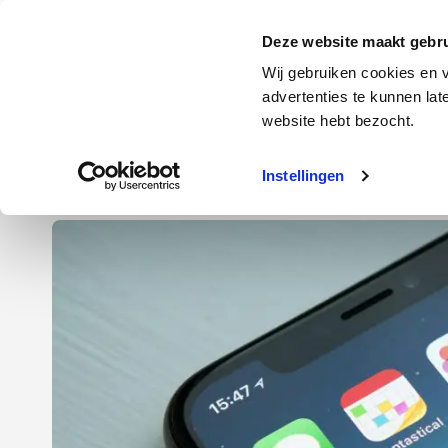
Door
Spring
Spring
naar
naar
naar
Energie
Verzekering
Deze website maakt gebru
de
de
de
Wij gebruiken cookies en v
hoofd
eerste
voettekst
advertenties te kunnen la
Energie
Auto
website hebt bezocht.
inhoud
sidebar
Instellingen