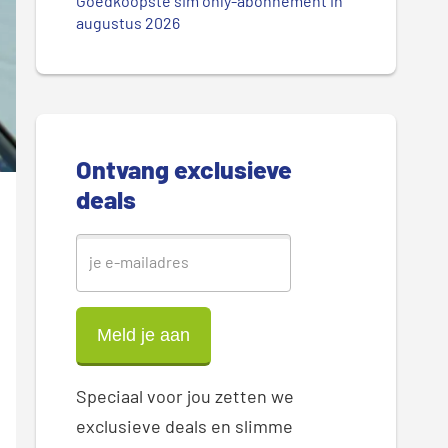
.
Goedkoopste sim only-abonnement in
r
augustus 2026
.
.
e
S
i
Ontvang exclusieve
d
deals
e
b
a
r
Speciaal voor jou zetten we
exclusieve deals en slimme