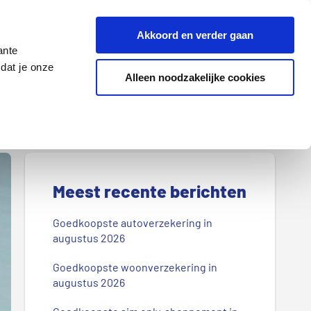
Z
Akkoord en verder gaan
o
ante
e
dat je onze
k
Alleen noodzakelijke cookies
Lenen
Wonen
d
o
o
r
P
o
r
Meest recente berichten
n
s
i
Goedkoopste autoverzekering in
b
augustus 2026
m
l
Goedkoopste woonverzekering in
a
o
augustus 2026
g
i