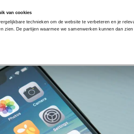
en
Internet en tv
Sim only
Lenen
Over ons
ik van cookies
ergelijkbare technieken om de website te verbeteren en je relev
ten zien. De partijen waarmee we samenwerken kunnen dan zien 
verzekering
Internet en tv
Sim only