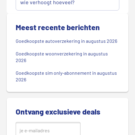
wie verhoogt hoeveel?
P
r
Meest recente berichten
i
m
Goedkoopste autoverzekering in augustus 2026
a
i
Goedkoopste woonverzekering in augustus
r
2026
e
Goedkoopste sim only-abonnement in augustus
S
2026
i
d
e
b
Ontvang exclusieve deals
a
r