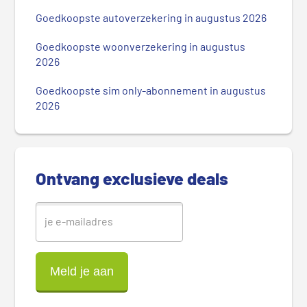
m
Goedkoopste autoverzekering in augustus 2026
a
i
Goedkoopste woonverzekering in augustus
r
2026
e
Goedkoopste sim only-abonnement in augustus
S
2026
i
d
e
b
Ontvang exclusieve deals
a
r