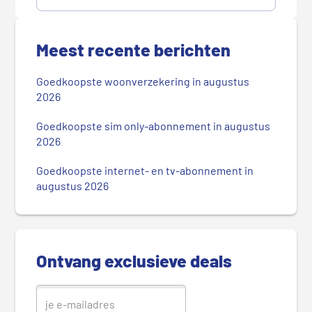
P
r
Meest recente berichten
i
m
Goedkoopste woonverzekering in augustus
a
2026
i
r
Goedkoopste sim only-abonnement in augustus
2026
e
S
Goedkoopste internet- en tv-abonnement in
i
augustus 2026
d
e
b
a
Ontvang exclusieve deals
r