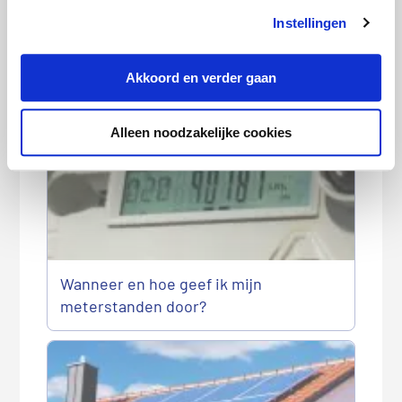
Instellingen
Gasprijs bereikt hoogste niveau in 3,5
Akkoord en verder gaan
jaar: loont overstappen nog?
Alleen noodzakelijke cookies
Wanneer en hoe geef ik mijn
meterstanden door?