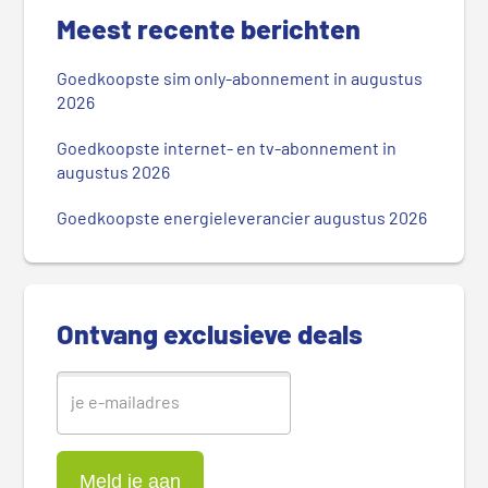
r
Meest recente berichten
i
m
Goedkoopste sim only-abonnement in augustus
a
2026
i
r
Goedkoopste internet- en tv-abonnement in
augustus 2026
e
S
Goedkoopste energieleverancier augustus 2026
i
d
e
b
Ontvang exclusieve deals
a
r