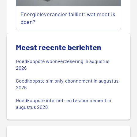
Energieleverancier failliet: wat moet ik
doen?
P
r
Meest recente berichten
i
m
Goedkoopste woonverzekering in augustus
a
2026
i
r
Goedkoopste sim only-abonnement in augustus
2026
e
S
Goedkoopste internet- en tv-abonnement in
i
augustus 2026
d
e
b
a