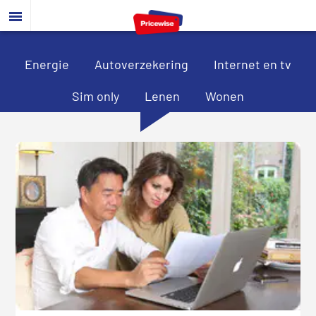
Door
Spring
Spring
naar
naar
naar
de
de
de
hoofd
eerste
voettekst
Energie
Autoverzekering
Internet en tv
inhoud
sidebar
Sim only
Lenen
Wonen