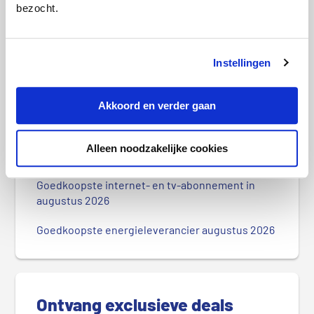
bezocht.
Energieleverancier failliet: wat moet ik
doen?
Instellingen
P
r
Meest recente berichten
Akkoord en verder gaan
i
m
Goedkoopste sim only-abonnement in augustus
Alleen noodzakelijke cookies
a
2026
i
r
Goedkoopste internet- en tv-abonnement in
augustus 2026
e
S
Goedkoopste energieleverancier augustus 2026
i
d
e
b
Ontvang exclusieve deals
a