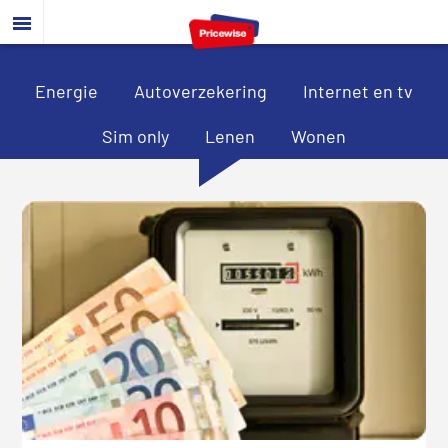
Door
Spring
Spring
naar
naar
naar
de
de
de
hoofd
eerste
voettekst
Energie
Autoverzekering
Internet en tv
inhoud
sidebar
Sim only
Lenen
Wonen