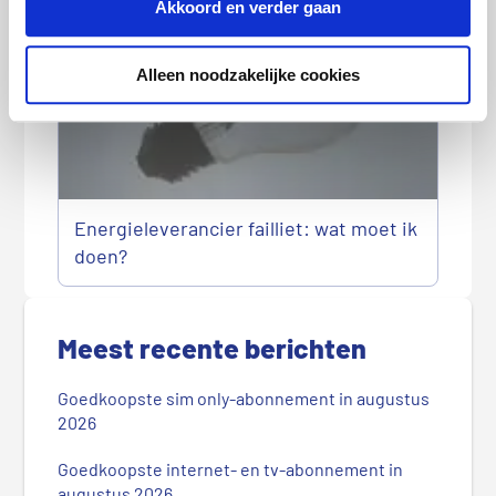
Akkoord en verder gaan
Alleen noodzakelijke cookies
Energieleverancier failliet: wat moet ik
doen?
P
r
Meest recente berichten
i
m
Goedkoopste sim only-abonnement in augustus
a
2026
i
r
Goedkoopste internet- en tv-abonnement in
augustus 2026