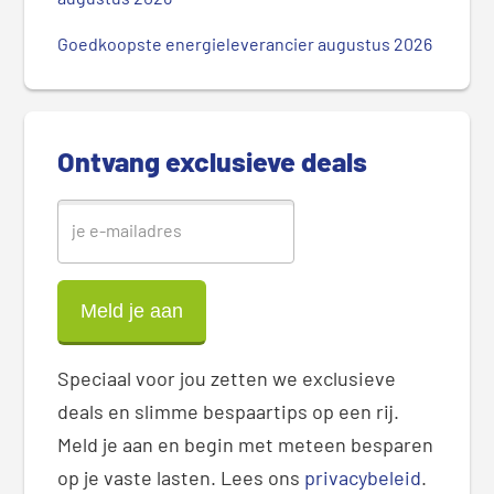
e
S
Goedkoopste energieleverancier augustus 2026
i
d
e
b
Ontvang exclusieve deals
a
r
Speciaal voor jou zetten we exclusieve
deals en slimme bespaartips op een rij.
Meld je aan en begin met meteen besparen
op je vaste lasten. Lees ons
privacybeleid
.