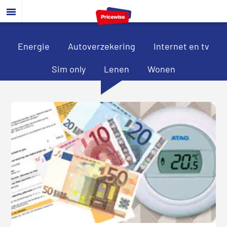
Door
Spring
Spring
naar
naar
naar
de
de
de
hoofd
eerste
voettekst
Energie
Autoverzekering
Internet en tv
inhoud
sidebar
Sim only
Lenen
Wonen