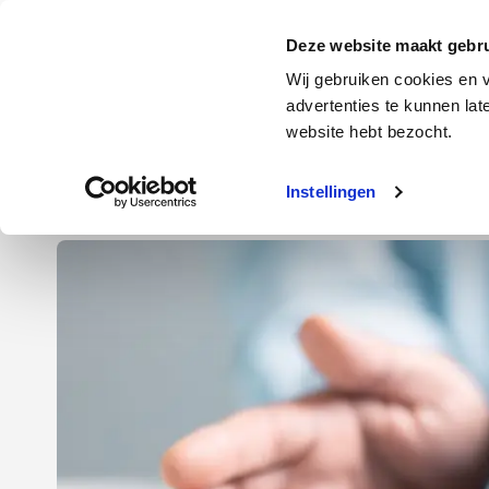
Door
Spring
Spring
naar
naar
naar
Energie
Verzekering
Deze website maakt gebru
de
de
de
Wij gebruiken cookies en v
hoofd
eerste
voettekst
advertenties te kunnen la
Energie
Auto
website hebt bezocht.
inhoud
sidebar
Instellingen