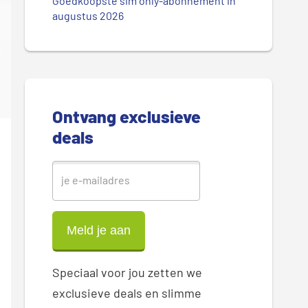
.
Goedkoopste sim only-abonnement in
r
augustus 2026
.
.
e
S
i
Ontvang exclusieve
d
deals
e
b
a
r
Speciaal voor jou zetten we
exclusieve deals en slimme