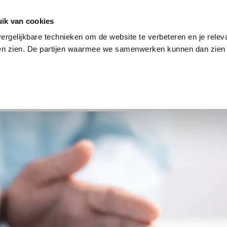
en
Internet en tv
Sim only
Lenen
Over ons
ik van cookies
ergelijkbare technieken om de website te verbeteren en je relev
ten zien. De partijen waarmee we samenwerken kunnen dan zien 
verzekering
Internet en tv
Sim only