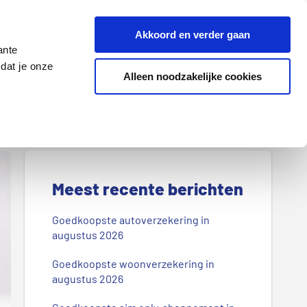
Z
Akkoord en verder gaan
o
ante
e
dat je onze
k
Alleen noodzakelijke cookies
Lenen
Wonen
d
o
o
r
P
o
r
Meest recente berichten
n
s
i
Goedkoopste autoverzekering in
b
augustus 2026
m
l
Goedkoopste woonverzekering in
a
o
augustus 2026
g
i