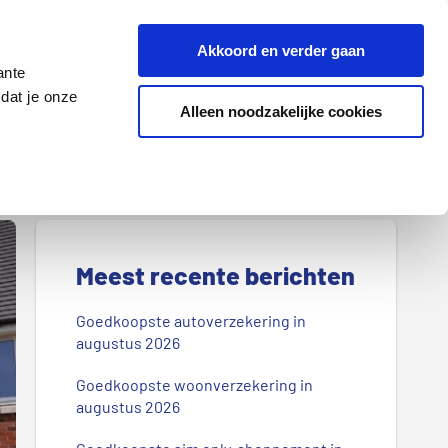
Z
Akkoord en verder gaan
o
ante
e
dat je onze
k
Alleen noodzakelijke cookies
Lenen
Wonen
d
o
o
r
P
o
r
Meest recente berichten
n
s
i
Goedkoopste autoverzekering in
b
augustus 2026
m
l
Goedkoopste woonverzekering in
a
o
augustus 2026
g
i