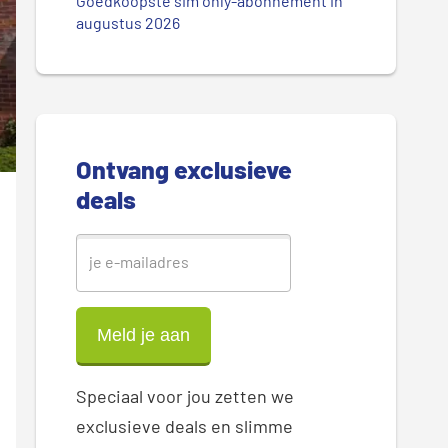
.
Goedkoopste sim only-abonnement in
r
augustus 2026
.
.
e
S
i
Ontvang exclusieve
d
deals
e
b
a
r
Speciaal voor jou zetten we
exclusieve deals en slimme