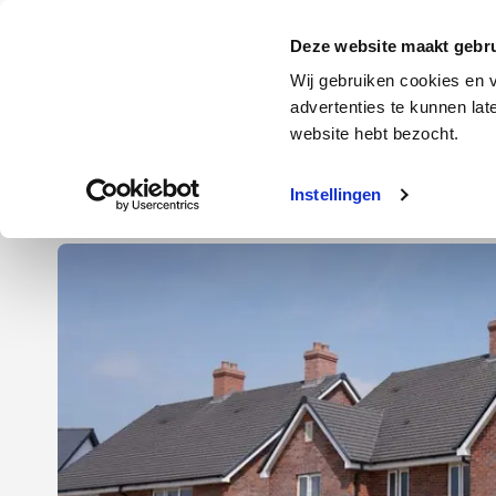
Door
Spring
Spring
naar
naar
naar
Energie
Verzekering
Deze website maakt gebru
de
de
de
Wij gebruiken cookies en v
hoofd
eerste
voettekst
advertenties te kunnen la
Energie
Auto
website hebt bezocht.
inhoud
sidebar
Instellingen