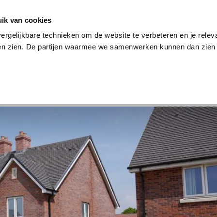
en
Internet en tv
Sim only
Lenen
Over ons
ik van cookies
ergelijkbare technieken om de website te verbeteren en je relev
ten zien. De partijen waarmee we samenwerken kunnen dan zien 
verzekering
Internet en tv
Sim only