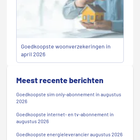
Goedkoopste woonverzekeringen in
april 2026
P
r
Meest recente berichten
i
m
Goedkoopste sim only-abonnement in augustus
a
2026
i
r
Goedkoopste internet- en tv-abonnement in
augustus 2026
e
S
Goedkoopste energieleverancier augustus 2026
i