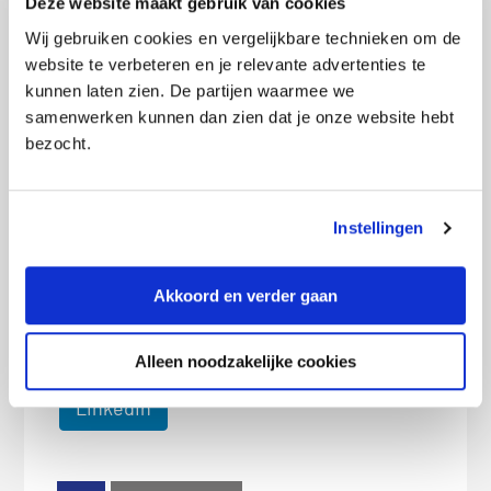
Deze website maakt gebruik van cookies
bent én niet te veel betaalt? Vergelijk dan
Wij gebruiken cookies en vergelijkbare technieken om de
nu de verschillende woonverzekeringen
website te verbeteren en je relevante advertenties te
kunnen laten zien. De partijen waarmee we
via Pricewise.
samenwerken kunnen dan zien dat je onze website hebt
bezocht.
De goedkoopste woonverzekeringen
bekijken
Instellingen
Akkoord en verder gaan
Deel dit bericht met je vrienden:
X
Facebook
WhatsApp
Alleen noodzakelijke cookies
LinkedIn