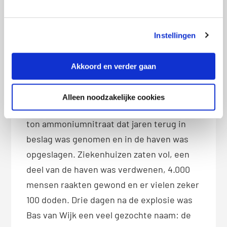
1. Beiroet
2. Chadwick Boseman
Instellingen
3. Bas van Wijk
Akkoord en verder gaan
Op 5 augustus vond er in de haven van de
Libanese hoofdstad Beiroet een grote
Alleen noodzakelijke cookies
explosie plaats. Veroorzaakt door 2.700
ton ammoniumnitraat dat jaren terug in
beslag was genomen en in de haven was
opgeslagen. Ziekenhuizen zaten vol, een
deel van de haven was verdwenen, 4.000
mensen raakten gewond en er vielen zeker
100 doden. Drie dagen na de explosie was
Bas van Wijk een veel gezochte naam: de