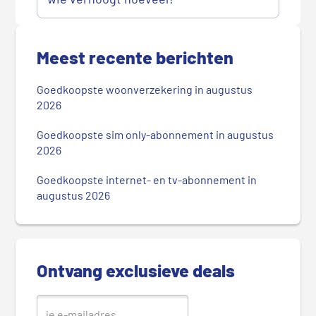
P
r
Meest recente berichten
i
m
Goedkoopste woonverzekering in augustus
a
2026
i
r
Goedkoopste sim only-abonnement in augustus
2026
e
S
Goedkoopste internet- en tv-abonnement in
i
augustus 2026
d
e
b
a
Ontvang exclusieve deals
r