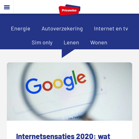
Door
Spring
Spring
naar
naar
naar
de
de
de
hoofd
eerste
voettekst
Energie
Autoverzekering
Internet en tv
inhoud
sidebar
Sim only
Lenen
Wonen
Internetsensaties 2020: wat