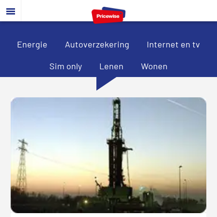
Door
Spring
Spring
naar
naar
naar
de
de
de
hoofd
eerste
voettekst
Energie
Autoverzekering
Internet en tv
inhoud
sidebar
Sim only
Lenen
Wonen