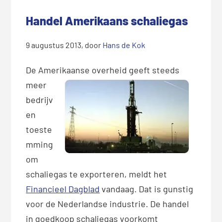
Handel Amerikaans schaliegas
9 augustus 2013
, door
Hans de Kok
De Amerikaa
nse overheid geeft steeds
meer
bedrijv
en
toeste
mming
om
schaliegas te exporteren, meldt het
Financieel Dagblad
vandaag. Dat is gunstig
voor de Nederlandse industrie. De handel
in goedkoop schaliegas voorkomt