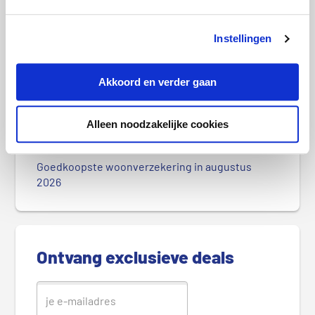
catastrofe voor Europa’
P
Instellingen
r
Meest recente berichten
i
Akkoord en verder gaan
m
Hitte en droogte zorgen voor hogere
a
stroomprijzen
i
Alleen noodzakelijke cookies
r
Goedkoopste autoverzekering in augustus 2026
e
Goedkoopste woonverzekering in augustus
S
2026
i
d
e
b
Ontvang exclusieve deals
a
r