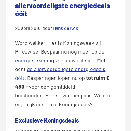
allervoordeligste energiedeals
óóit
25 april 2016
, door
Hans de Kok
Word wakker! Het is Koningsweek bij
Pricewise. Bespaar nu nog meer op de
energierekening
van jouw paleisje. Met
echt
de allervoordeligste energiedeals
óóit
. Besparingen lopen nu op
tot ruim €
480,-
voor een gemiddeld
huishouden. Enne… wat bespaart Willem
eigenlijk met onze Koningsdeals?
Exclusieve Koningsdeals
Tijdens de Koningsweek kun je bij ons nóg