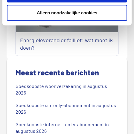
Alleen noodzakelijke cookies
Energieleverancier failliet: wat moet ik
doen?
P
r
Meest recente berichten
i
m
Goedkoopste woonverzekering in augustus
a
2026
i
r
Goedkoopste sim only-abonnement in augustus
2026
e
S
Goedkoopste internet- en tv-abonnement in
i
augustus 2026