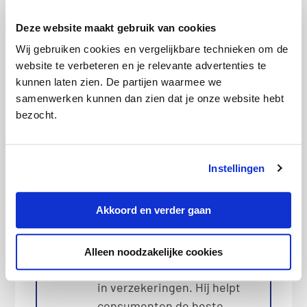
Deel dit bericht met je vrienden:
Deze website maakt gebruik van cookies
Wij gebruiken cookies en vergelijkbare technieken om de
X
Facebook
WhatsApp
website te verbeteren en je relevante advertenties te
kunnen laten zien. De partijen waarmee we
LinkedIn
samenwerken kunnen dan zien dat je onze website hebt
bezocht.
Bio
Latest Posts
Instellingen
Stefan de Gooijer
De informatie op deze pagina
Akkoord en verder gaan
is gecontroleerd door onze
verzekeringsexpert Stefan de
Gooijer. Stefan is met zijn
Alleen noodzakelijke cookies
ervaring en kennis dé expert
in verzekeringen. Hij helpt
consumenten de beste