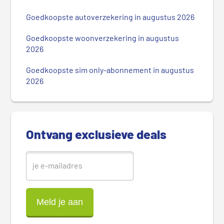
i
m
Goedkoopste autoverzekering in augustus 2026
a
i
Goedkoopste woonverzekering in augustus
r
2026
e
Goedkoopste sim only-abonnement in augustus
S
2026
i
d
e
b
Ontvang exclusieve deals
a
r