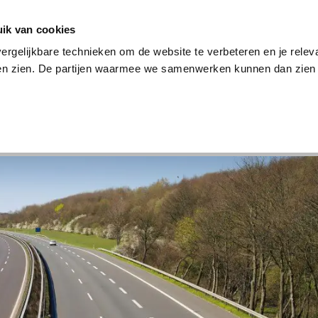
en
Internet en tv
Sim only
Lenen
Over ons
ik van cookies
ergelijkbare technieken om de website te verbeteren en je relev
ten zien. De partijen waarmee we samenwerken kunnen dan zien 
verzekering
Internet en tv
Sim only