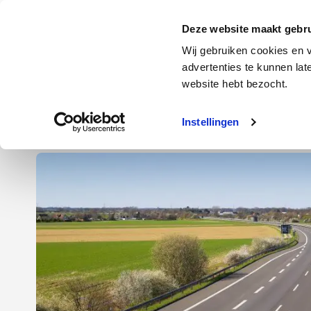
Door
Spring
Spring
naar
naar
naar
Energie
Verzekering
Deze website maakt gebru
de
de
de
Wij gebruiken cookies en v
hoofd
eerste
voettekst
advertenties te kunnen la
Energie
Auto
website hebt bezocht.
inhoud
sidebar
Instellingen