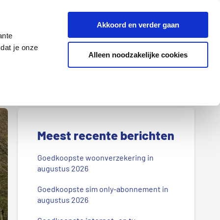
Z
Akkoord en verder gaan
o
ante
e
dat je onze
k
Alleen noodzakelijke cookies
Lenen
Wonen
d
o
o
r
P
o
r
Meest recente berichten
n
s
i
Goedkoopste woonverzekering in
b
augustus 2026
m
l
Goedkoopste sim only-abonnement in
a
o
augustus 2026
g
i