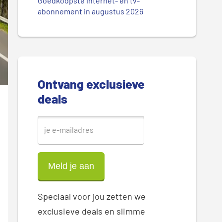
.
Goedkoopste internet- en tv-
r
abonnement in augustus 2026
.
.
e
S
i
Ontvang exclusieve
d
deals
e
b
a
r
Speciaal voor jou zetten we
exclusieve deals en slimme