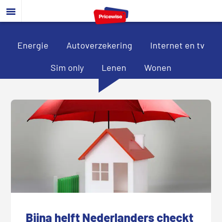
Door
Spring
Spring
naar
naar
naar
de
de
de
hoofd
eerste
voettekst
Energie
Autoverzekering
Internet en tv
inhoud
sidebar
Sim only
Lenen
Wonen
Bijna helft Nederlanders checkt