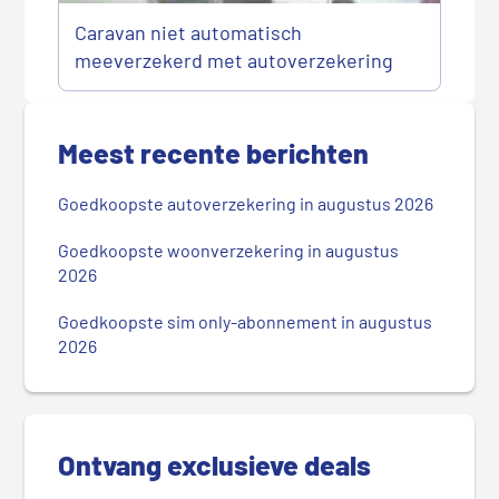
Caravan niet automatisch
meeverzekerd met autoverzekering
P
r
Meest recente berichten
i
m
Goedkoopste autoverzekering in augustus 2026
a
i
Goedkoopste woonverzekering in augustus
r
2026
e
Goedkoopste sim only-abonnement in augustus
S
2026
i
d
e
b
Ontvang exclusieve deals
a
r