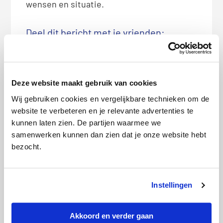
wensen en situatie.
Deel dit bericht met je vrienden:
X
Facebook
WhatsApp
LinkedIn
Deze website maakt gebruik van cookies
Wij gebruiken cookies en vergelijkbare technieken om de
website te verbeteren en je relevante advertenties te
Bio
Latest Posts
kunnen laten zien. De partijen waarmee we
samenwerken kunnen dan zien dat je onze website hebt
Letizia Luijs
bezocht.
PR-manager.
Verhalenverteller.
Nieuwsjager. Drinkt graag
Instellingen
kopjes koffie met
journalisten.
Akkoord en verder gaan