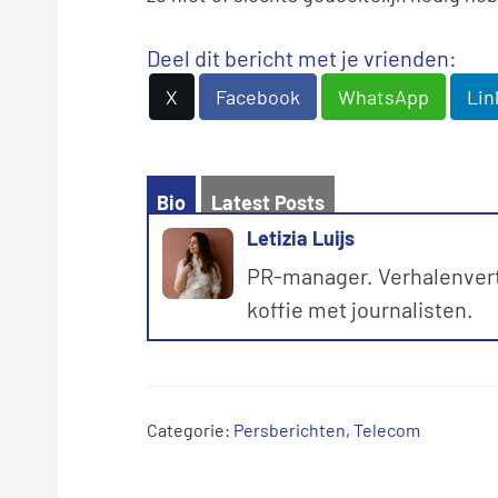
Deel dit bericht met je vrienden:
X
Facebook
WhatsApp
Lin
Bio
Latest Posts
Letizia Luijs
PR-manager. Verhalenverte
koffie met journalisten.
Categorie:
Persberichten
,
Telecom