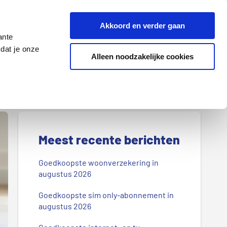
Z
Akkoord en verder gaan
o
ante
e
dat je onze
k
Alleen noodzakelijke cookies
Lenen
Wonen
d
o
o
r
P
o
r
Meest recente berichten
n
s
i
Goedkoopste woonverzekering in
b
augustus 2026
m
l
Goedkoopste sim only-abonnement in
a
o
augustus 2026
g
i