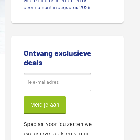
.
Goedkoopste internet- en tv-
r
abonnement in augustus 2026
.
.
e
S
i
Ontvang exclusieve
d
deals
e
b
a
r
Speciaal voor jou zetten we
exclusieve deals en slimme