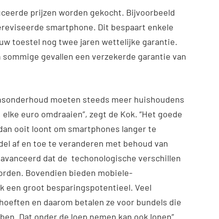
ceerde prijzen worden gekocht. Bijvoorbeeld
ereviseerde smartphone. Dit bespaart enkele
euw toestel nog twee jaren wettelijke garantie.
n sommige gevallen een verzekerde garantie van
evensonderhoud moeten steeds meer huishoudens
elke euro omdraaien”, zegt de Kok. “Het goede
dan ooit loont om smartphones langer te
ndel af en toe te veranderen met behoud van
eavanceerd dat de techonologische verschillen
orden. Bovendien bieden mobiele-
 een groot besparingspotentieel. Veel
oeften en daarom betalen ze voor bundels die
ebben. Dat onder de loep nemen kan ook lonen”.