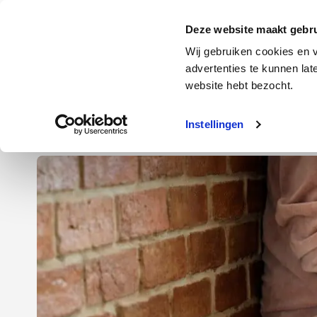
Door
Spring
Spring
naar
naar
naar
Energie
Verzekering
Deze website maakt gebru
de
de
de
Wij gebruiken cookies en v
hoofd
eerste
voettekst
advertenties te kunnen la
Energie
Auto
website hebt bezocht.
inhoud
sidebar
Instellingen