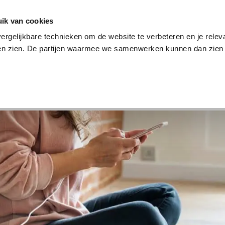
en
Internet en tv
Sim only
Lenen
Over ons
ik van cookies
ergelijkbare technieken om de website te verbeteren en je relev
ten zien. De partijen waarmee we samenwerken kunnen dan zien 
verzekering
Internet en tv
Sim only