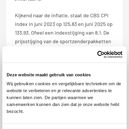
Kijkend naar de inflatie, staat de CBS CPI
index in juni 2023 op 125,83 en juni 2025 op
133,93. Ofwel een indexstijging van 8,1. De
prijsstijging van de sportzenderpakketten
ligt daar fors boven.
Deel dit bericht met je vrienden:
Deze website maakt gebruik van cookies
X
Facebook
WhatsApp
Wij gebruiken cookies en vergelijkbare technieken om de
LinkedIn
website te verbeteren en je relevante advertenties te
kunnen laten zien. De partijen waarmee we
samenwerken kunnen dan zien dat je onze website hebt
bezocht.
Bio
Latest Posts
Letizia Luijs