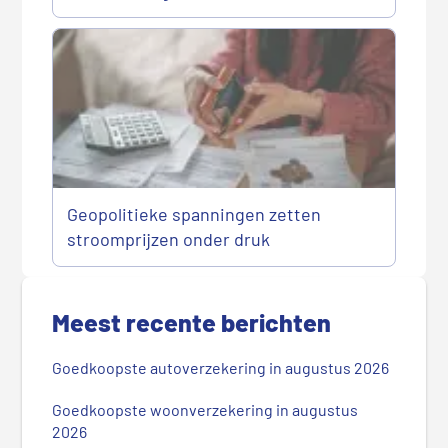
Geopolitieke spanningen zetten
stroomprijzen onder druk
P
r
Meest recente berichten
i
m
Goedkoopste autoverzekering in augustus 2026
a
i
Goedkoopste woonverzekering in augustus
r
2026