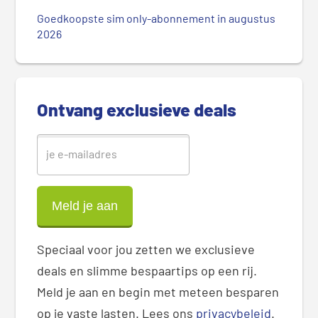
e
Goedkoopste sim only-abonnement in augustus
S
2026
i
d
e
b
Ontvang exclusieve deals
a
r
Speciaal voor jou zetten we exclusieve
deals en slimme bespaartips op een rij.
Meld je aan en begin met meteen besparen
op je vaste lasten. Lees ons
privacybeleid
.