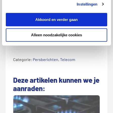
Instellingen
PR-manager.
Verhalenverteller.
Nieuwsjager. Drinkt graag
Akkoord en verder gaan
kopjes koffie met
journalisten.
Alleen noodzakelijke cookies
Categorie:
Persberichten
,
Telecom
Deze artikelen kunnen we je
aanraden: