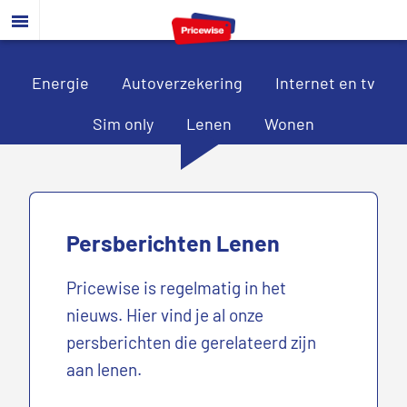
Door
Spring
naar
naar
de
de
hoofd
voettekst
Energie
Autoverzekering
Internet en tv
inhoud
Sim only
Lenen
Wonen
Persberichten Lenen
Pricewise is regelmatig in het
nieuws. Hier vind je al onze
persberichten die gerelateerd zijn
aan lenen.