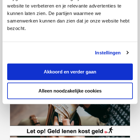
vergelijkingssite Pricewise, in
website te verbeteren en je relevante advertenties te
samenwerking met onafhankelijk
kunnen laten zien. De partijen waarmee we
veldwerkbureau Panel Inzicht.
samenwerken kunnen dan zien dat je onze website hebt
bezocht.
Lees meer
Instellingen
Categorie:
Auto
,
Lenen
,
Persberichten
Akkoord en verder gaan
Alleen noodzakelijke cookies