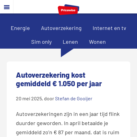
Door
Spring
Spring
naar
naar
naar
de
de
de
hoofd
eerste
voettekst
Energie
Autoverzekering
Internet en tv
inhoud
sidebar
Sim only
Lenen
Wonen
Autoverzekering kost
gemiddeld € 1.050 per jaar
20 mei 2025
, door
Stefan de Gooijer
Autoverzekeringen zijn in een jaar tijd flink
duurder geworden. In april betaalde je
gemiddeld zo’n € 87 per maand, dat is ruim