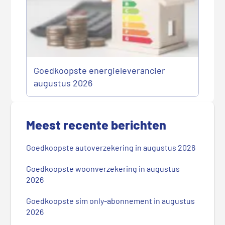
Goedkoopste energieleverancier
augustus 2026
P
r
Meest recente berichten
i
m
Goedkoopste autoverzekering in augustus 2026
a
i
Goedkoopste woonverzekering in augustus
r
2026
e
Goedkoopste sim only-abonnement in augustus
S
2026
i