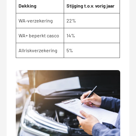
Dekking
Stijging t.o.v. vorig jaar
WA-verzekering
22%
WA+ beperkt casco
14%
Allriskverzekering
5%