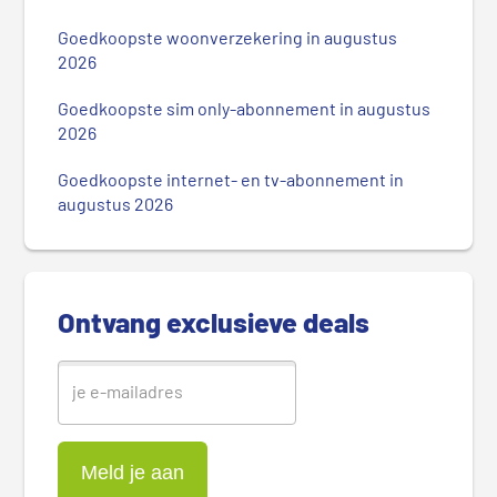
i
m
Goedkoopste woonverzekering in augustus
a
2026
i
r
Goedkoopste sim only-abonnement in augustus
2026
e
S
Goedkoopste internet- en tv-abonnement in
i
augustus 2026
d
e
b
a
Ontvang exclusieve deals
r