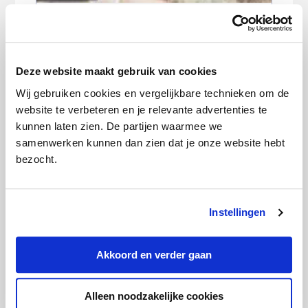
Op vakantie én toch besparen? Pauzeer
je abonnementen
Deze website maakt gebruik van cookies
Wij gebruiken cookies en vergelijkbare technieken om de
website te verbeteren en je relevante advertenties te
kunnen laten zien. De partijen waarmee we
samenwerken kunnen dan zien dat je onze website hebt
bezocht.
Je huis achterlaten
tijdens de vakantie? Zo doe je dat goed
Instellingen
Akkoord en verder gaan
Alleen noodzakelijke cookies