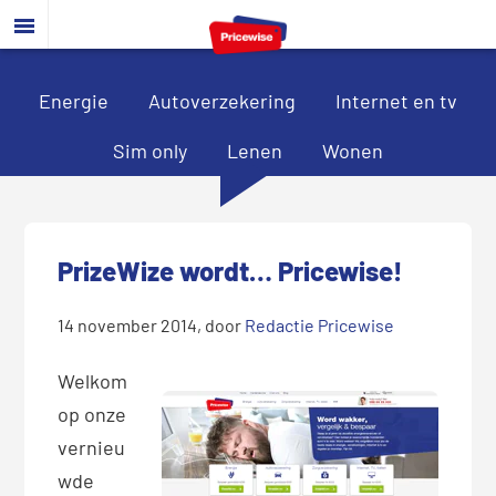
Door
Spring
Spring
naar
naar
naar
de
de
de
hoofd
eerste
voettekst
Energie
Autoverzekering
Internet en tv
inhoud
sidebar
Sim only
Lenen
Wonen
PrizeWize wordt… Pricewise!
14 november 2014
, door
Redactie Pricewise
Welkom
op onze
vernieu
wde