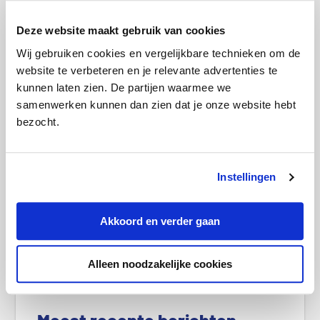
Deze website maakt gebruik van cookies
Wij gebruiken cookies en vergelijkbare technieken om de
Brand door zonnepanelen: dit moet je
website te verbeteren en je relevante advertenties te
weten
kunnen laten zien. De partijen waarmee we
samenwerken kunnen dan zien dat je onze website hebt
bezocht.
Instellingen
Akkoord en verder gaan
Energieleverancier failliet: wat moet ik
doen?
Alleen noodzakelijke cookies
P
r