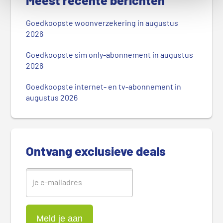
Meest recente berichten
i
m
Goedkoopste woonverzekering in augustus
a
2026
i
r
Goedkoopste sim only-abonnement in augustus
2026
e
S
Goedkoopste internet- en tv-abonnement in
i
augustus 2026
d
e
b
a
Ontvang exclusieve deals
r