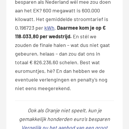
besparen als Nederland wél mee zou doen
aan het EK? 600 megawatt is 600.000
kilowatt. Het gemiddelde stroomtarief is
0,196723 per
kWh
.
Daarmee kom je op €
118.033,80 per wedstrijd.
En stél we
zouden de finale halen – wat dus niet gaat
gebeuren, helaas – dan zou dat ons in
totaal € 826.236,60 schelen. Best wat
euromuntjes, hè? En dan hebben we de
eventuele verlengingen en penalty’s nog
niet eens meegerekend.
Ook als Oranje niet speelt, kun je
gemakkelijk honderden euro’s besparen
Vergelijk nu het aanbod van een groot