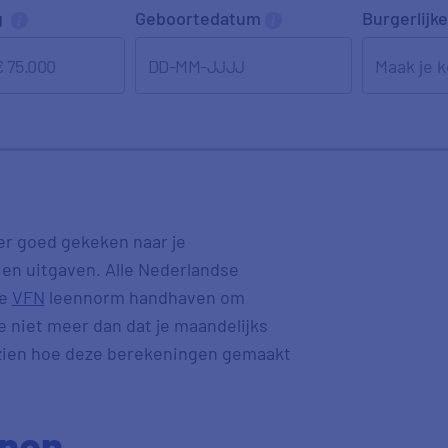
g
Geboortedatum
Burgerlijke
DD-MM-JJJJ
er goed gekeken naar je
 en uitgaven. Alle Nederlandse
de
VFN
leennorm handhaven om
e niet meer dan dat je maandelijks
 zien hoe deze berekeningen gemaakt
nen