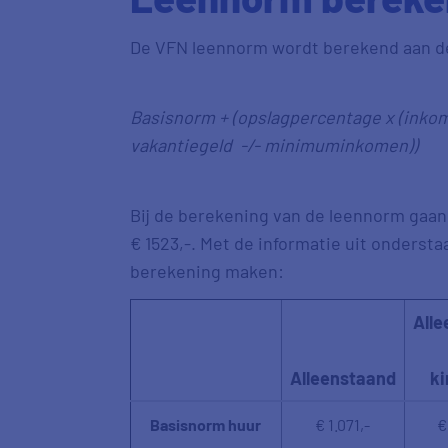
De VFN leennorm wordt berekend aan de
Basisnorm + (opslagpercentage x (inkom
vakantiegeld -/- minimuminkomen))
Bij de berekening van de leennorm gaa
€ 1523,-. Met de informatie uit ondersta
berekening maken:
Alle
Alleenstaand
ki
Basisnorm huur
€ 1.071,-
€