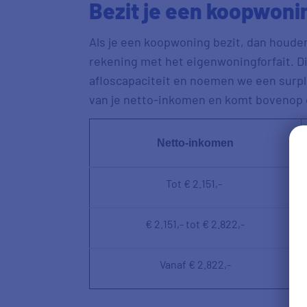
Bezit je een koopwoni
Als je een koopwoning bezit, dan houde
rekening met het eigenwoningforfait. Di
afloscapaciteit en noemen we een surpl
van je netto-inkomen en komt bovenop
Netto-inkomen
Tot € 2.151,-
€ 2.151,- tot € 2.822,-
Vanaf € 2.822,-