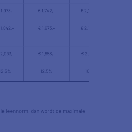
 1.973,-
€ 1.742,-
€ 2.207,-
 1.842,-
€ 1.673,-
€ 2.140,-
 2.083,-
€ 1.853,-
€ 2.317,-
12,5%
12,5%
10%
ale leennorm, dan wordt de maximale