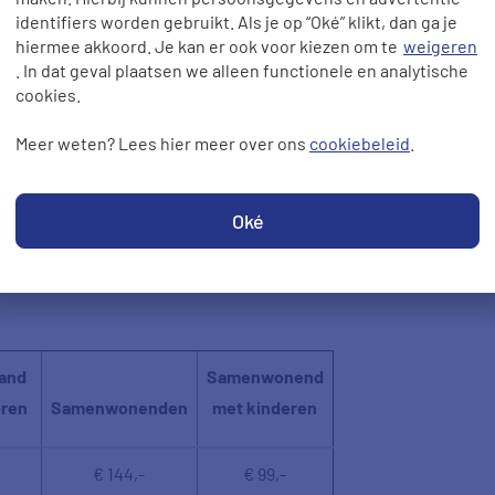
identifiers worden gebruikt. Als je op “Oké” klikt, dan ga je
hiermee akkoord. Je kan er ook voor kiezen om te
weigeren
. In dat geval plaatsen we alleen functionele en analytische
of private lease?
cookies.
t, kun je in het tabel hieronder de
Meer weten? Lees hier meer over ons
cookiebeleid
.
 gemiddeld kwijt bent aan de vaste
e berekening tussen een eigen auto en
Oké
Bij een private lease is de vaste
 gecorrigeerd met een negatieve
aand
Samenwonend
eren
Samenwonenden
met kinderen
€ 144,-
€ 99,-