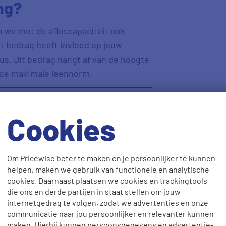
ng?
n we met de afloscapaciteit ook
t bedrag heeft invloed op jouw
us. Dit bedrag hangt af van de hoogte
 de maximale leennorm.
Surplus
Cookies
€ 60,-
Om Pricewise beter te maken en je persoonlijker te kunnen
€ 73,-
helpen, maken we gebruik van functionele en analytische
cookies. Daarnaast plaatsen we cookies en trackingtools
die ons en derde partijen in staat stellen om jouw
€ 85,-
internetgedrag te volgen, zodat we advertenties en onze
communicatie naar jou persoonlijker en relevanter kunnen
maken. Hierbij kunnen persoonsgegevens en advertentie-