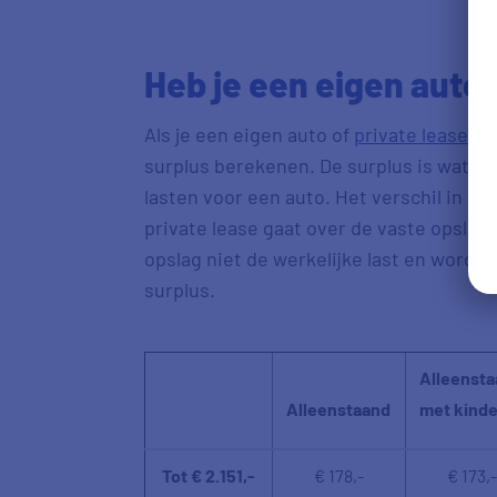
Heb je een eigen auto 
Als je een eigen auto of
private lease
heb
surplus berekenen. De surplus is wat je
lasten voor een auto. Het verschil in d
private lease gaat over de vaste opslag. 
opslag niet de werkelijke last en wordt
surplus.
Alleenst
Alleenstaand
met kind
Tot € 2.151,-
€ 178,-
€ 173,-