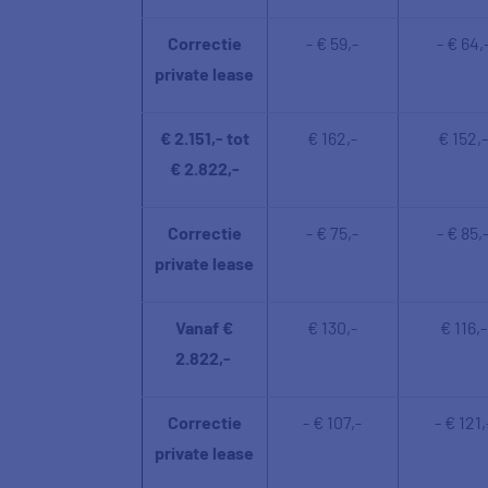
Correctie
- € 59,-
- € 64,
private lease
€ 2.151,- tot
€ 162,-
€ 152,-
€ 2.822,-
Correctie
- € 75,-
- € 85,
private lease
Vanaf €
€ 130,-
€ 116,-
2.822,-
Correctie
- € 107,-
- € 121,
private lease