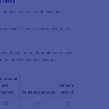
 hand van de volgende formule:
en inclusief overheidstoeslagen en
n we uit van een minimuminkomen van
ande tabel kun je de volledige
enstaand
met
Samenwonend
nderen
Samenwonenden
met kinderen
 1.732,-
€ 1.562,-
€ 2.030,-