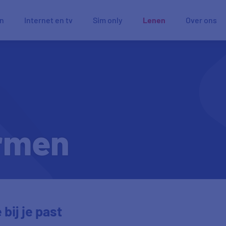
en
Internet en tv
Sim only
Lenen
Over ons
rmen
bij je past