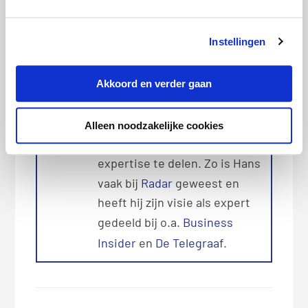
abonnementen. Met zijn
kennis over energie,
Instellingen
zorgverzekeringen en
consumptief krediet helpt hij
Akkoord en verder gaan
consumenten de beste
keuzes te maken. Hans is
regelmatig te gast bij
Alleen noodzakelijke cookies
verschillende media om zijn
expertise te delen. Zo is Hans
vaak bij
Radar
geweest en
heeft hij zijn visie als expert
gedeeld bij o.a.
Business
Insider
en
De Telegraaf
.