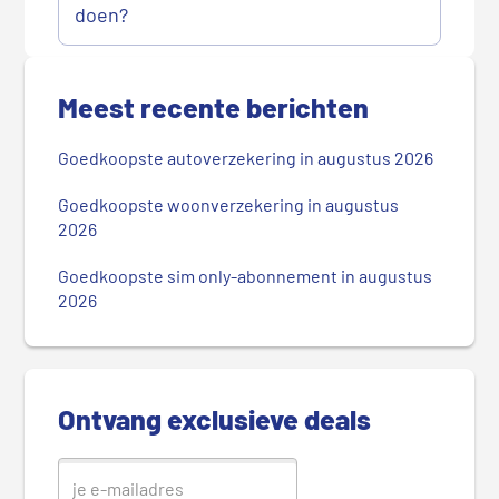
doen?
P
r
Meest recente berichten
i
m
Goedkoopste autoverzekering in augustus 2026
a
i
Goedkoopste woonverzekering in augustus
r
2026
e
Goedkoopste sim only-abonnement in augustus
S
2026
i
d
e
b
Ontvang exclusieve deals
a
r