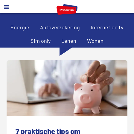
Door
Spring
Spring
naar
naar
naar
de
de
de
hoofd
eerste
voettekst
Energie
Autoverzekering
Internet en tv
inhoud
sidebar
Sim only
Lenen
Wonen
7 praktische tips om