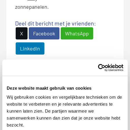
zonnepanelen.
Deel dit bericht met je vrienden:
X
Facebook
WhatsApp
LinkedIn
Bio
Latest Posts
Hans de Kok
Deze website maakt gebruik van cookies
De informatie op deze pagina
Wij gebruiken cookies en vergelijkbare technieken om de
is gecontroleerd door onze
website te verbeteren en je relevante advertenties te
kunnen laten zien. De partijen waarmee we
expert Hans de Kok. Hans
samenwerken kunnen dan zien dat je onze website hebt
heeft 20 jaar ervaring en is dé
bezocht.
expert in vaste lasten en