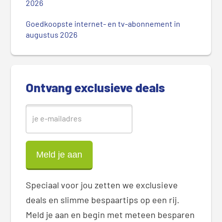
2026
e
S
Goedkoopste internet- en tv-abonnement in
i
augustus 2026
d
e
b
a
Ontvang exclusieve deals
r
Speciaal voor jou zetten we exclusieve
deals en slimme bespaartips op een rij.
Meld je aan en begin met meteen besparen