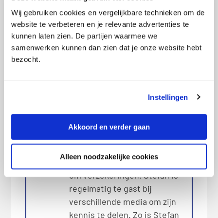
Wij gebruiken cookies en vergelijkbare technieken om de
website te verbeteren en je relevante advertenties te
kunnen laten zien. De partijen waarmee we
Bio
Latest Posts
samenwerken kunnen dan zien dat je onze website hebt
Stefan de Gooijer
bezocht.
De informatie op deze pagina
is gecontroleerd door onze
verzekeringsexpert Stefan de
Instellingen
Gooijer. Stefan is met zijn
ervaring en kennis dé expert
Akkoord en verder gaan
in verzekeringen. Hij helpt
consumenten de beste
Alleen noodzakelijke cookies
keuzes te maken als het gaat
om verzekeringen. Stefan is
regelmatig te gast bij
verschillende media om zijn
kennis te delen. Zo is Stefan