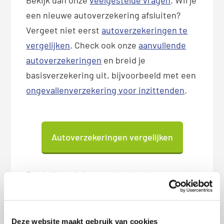
Bekijk dan onze
veelgestelde vragen
. Wil je
een nieuwe autoverzekering afsluiten?
Vergeet niet eerst
autoverzekeringen te
vergelijken
. Check ook onze
aanvullende
autoverzekeringen
en breid je
basisverzekering uit, bijvoorbeeld met een
ongevallenverzekering voor inzittenden
.
Autoverzekeringen vergelijken
Deel dit bericht met je vrienden:
X
Facebook
WhatsApp
LinkedIn
Deze website maakt gebruik van cookies