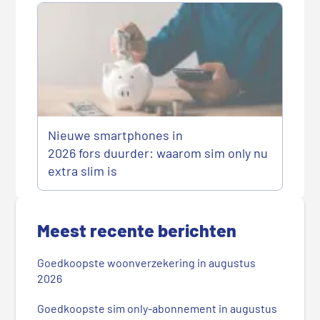
Nieuwe smartphones in
2026 fors duurder: waarom sim only nu
extra slim is
P
r
Meest recente berichten
i
m
Goedkoopste woonverzekering in augustus
a
2026
i
r
Goedkoopste sim only-abonnement in augustus