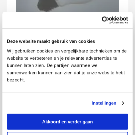
Energieleverancier failliet: wat moet ik
doen?
Deze website maakt gebruik van cookies
P
Wij gebruiken cookies en vergelijkbare technieken om de
r
Meest recente berichten
website te verbeteren en je relevante advertenties te
i
kunnen laten zien. De partijen waarmee we
m
Goedkoopste woonverzekering in augustus
samenwerken kunnen dan zien dat je onze website hebt
a
2026
bezocht.
i
r
Goedkoopste sim only-abonnement in augustus
2026
e
Instellingen
S
Goedkoopste internet- en tv-abonnement in
i
augustus 2026
d
Akkoord en verder gaan
e
b