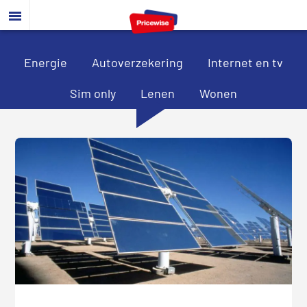
Door
Spring
Spring
naar
naar
naar
de
de
de
hoofd
eerste
voettekst
Energie
Autoverzekering
Internet en tv
inhoud
sidebar
Sim only
Lenen
Wonen