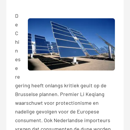
D
e
C
hi
n
es
e
re
gering heeft onlangs kritiek geuit op de
Brusselse plannen. Premier Li Keqiang
waarschuwt voor protectionisme en
nadelige gevolgen voor de Europese
consument. Ook Nederlandse importeurs
vrezen dat consumenten de dupe worden