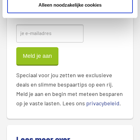
Alleen noodzakelijke cookies
a
Ontvang exclusieve deals
r
Speciaal voor jou zetten we exclusieve
deals en slimme bespaartips op een rij.
Meld je aan en begin met meteen besparen
op je vaste lasten. Lees ons
privacybeleid
.
Lees meer over