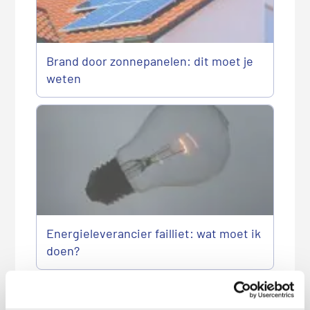
Brand door zonnepanelen: dit moet je
weten
Energieleverancier failliet: wat moet ik
doen?
P
r
Meest recente berichten