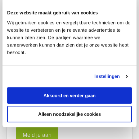
i
m
Deze website maakt gebruik van cookies
Goedkoopste woonverzekering in augustus
a
2026
Wij gebruiken cookies en vergelijkbare technieken om de
i
website te verbeteren en je relevante advertenties te
r
Goedkoopste sim only-abonnement in augustus
kunnen laten zien. De partijen waarmee we
2026
e
samenwerken kunnen dan zien dat je onze website hebt
S
bezocht.
Goedkoopste internet- en tv-abonnement in
i
augustus 2026
d
e
Instellingen
b
a
Ontvang exclusieve deals
r
Akkoord en verder gaan
Alleen noodzakelijke cookies