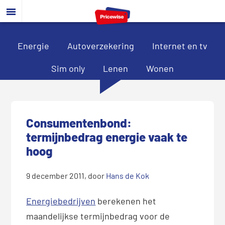
Door
Spring
Spring
naar
naar
naar
de
de
de
hoofd
eerste
voettekst
Energie
Autoverzekering
Internet en tv
inhoud
sidebar
Sim only
Lenen
Wonen
Consumentenbond:
termijnbedrag energie vaak te
hoog
9 december 2011
, door
Hans de Kok
Energiebedrijven
berekenen het
maandelijkse termijnbedrag voor de