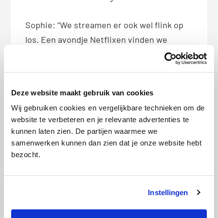
Sophie: “We streamen er ook wel flink op
los. Een avondje Netflixen vinden we
heerlijk.” Hun favoriete serie? “Narcos! We
kunnen niet wachten tot het derde seizoen
eindelijk van start gaat. En ik vind het
Deze website maakt gebruik van cookies
heerlijk om op zondag live voetbal te
Wij gebruiken cookies en vergelijkbare technieken om de
kunnen kijken. Zeker nu de titelstrijd
website te verbeteren en je relevante advertenties te
tussen Ajax en Feyenoord helemaal is
kunnen laten zien. De partijen waarmee we
losgebarsten,” vertelt Daan enthousiast.
samenwerken kunnen dan zien dat je onze website hebt
bezocht.
Kunnen ze nog besparen op hun
alles-in-1-
pakket
? We kiezen in de
vergelijker
voor
Instellingen
een internetsnelheid van 100 Mb/s met
onbeperkt bellen en een zenderpakket