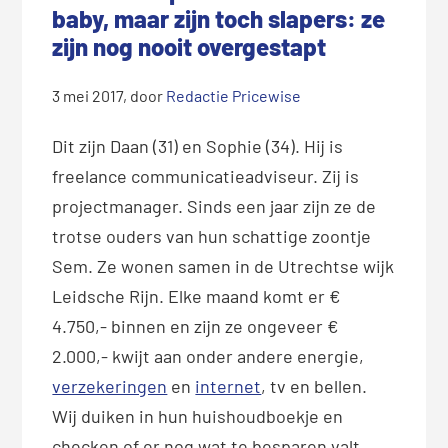
baby, maar zijn toch slapers: ze
zijn nog nooit overgestapt
3 mei 2017
, door
Redactie Pricewise
Dit zijn Daan (31) en Sophie (34). Hij is
freelance communicatieadviseur. Zij is
projectmanager. Sinds een jaar zijn ze de
trotse ouders van hun schattige zoontje
Sem. Ze wonen samen in de Utrechtse wijk
Leidsche Rijn. Elke maand komt er €
4.750,- binnen en zijn ze ongeveer €
2.000,- kwijt aan onder andere energie,
verzekeringen
en
internet
, tv en bellen.
Wij duiken in hun huishoudboekje en
checken of er nog wat te besparen valt.