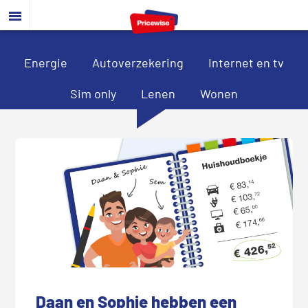
Door
Spring
Spring
naar
naar
naar
de
de
de
hoofd
eerste
voettekst
Energie
Autoverzekering
Internet en tv
inhoud
sidebar
Sim only
Lenen
Wonen
Daan en Sophie hebben een