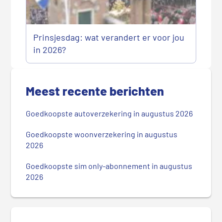
Prinsjesdag: wat verandert er voor jou
in 2026?
P
r
Meest recente berichten
i
m
Goedkoopste autoverzekering in augustus 2026
a
i
Goedkoopste woonverzekering in augustus
r
2026
e
Goedkoopste sim only-abonnement in augustus
S
2026
i
d
e
b