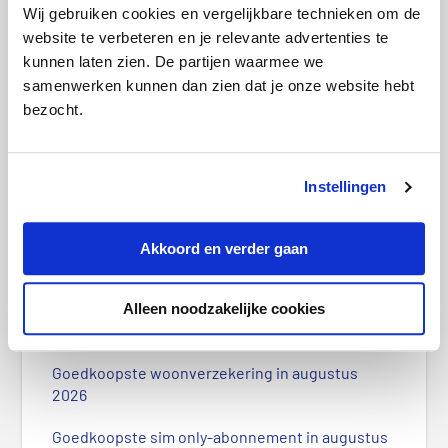
Wij gebruiken cookies en vergelijkbare technieken om de
website te verbeteren en je relevante advertenties te
kunnen laten zien. De partijen waarmee we
samenwerken kunnen dan zien dat je onze website hebt
bezocht.
Instellingen
Energieleverancier failliet: wat moet ik
doen?
Akkoord en verder gaan
P
Alleen noodzakelijke cookies
r
Meest recente berichten
i
m
Goedkoopste woonverzekering in augustus
a
2026
i
r
Goedkoopste sim only-abonnement in augustus