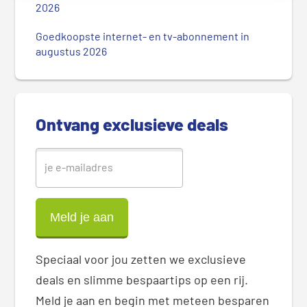
2026
e
S
Goedkoopste internet- en tv-abonnement in
i
augustus 2026
d
e
b
a
Ontvang exclusieve deals
r
Speciaal voor jou zetten we exclusieve
deals en slimme bespaartips op een rij.
Meld je aan en begin met meteen besparen