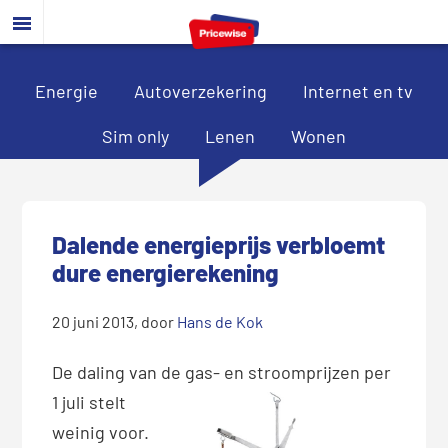
Door
Spring
Spring
naar
naar
naar
de
de
de
hoofd
eerste
voettekst
Energie
Autoverzekering
Internet en tv
inhoud
sidebar
Sim only
Lenen
Wonen
Dalende energieprijs verbloemt
dure energierekening
20 juni 2013
, door
Hans de Kok
De daling van de
gas- en stroomprijzen per
1 juli stelt
weinig voor.