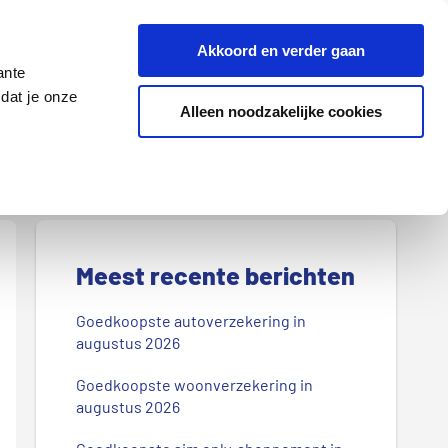
Z
Akkoord en verder gaan
o
ante
e
dat je onze
k
Alleen noodzakelijke cookies
Lenen
Wonen
d
o
o
r
P
o
r
Meest recente berichten
n
s
i
Goedkoopste autoverzekering in
b
augustus 2026
m
l
Goedkoopste woonverzekering in
a
o
augustus 2026
g
i