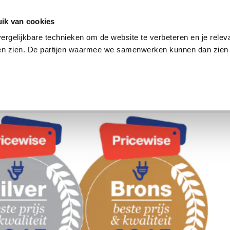
en
Internet en tv
Sim only
Lenen
Over ons
ik van cookies
ergelijkbare technieken om de website te verbeteren en je relev
ten zien. De partijen waarmee we samenwerken kunnen dan zien 
verzekering
Internet en tv
Sim only