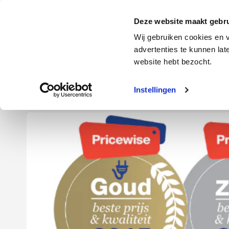
Door
Spring
Spring
naar
naar
naar
Energie
Verzekering
Deze website maakt gebru
de
de
de
Wij gebruiken cookies en v
hoofd
eerste
voettekst
advertenties te kunnen la
Energie
Auto
website hebt bezocht.
inhoud
sidebar
Instellingen