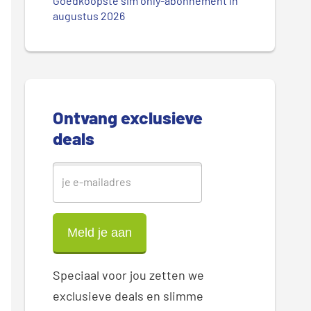
.
Goedkoopste sim only-abonnement in
r
augustus 2026
.
.
e
S
i
Ontvang exclusieve
d
deals
e
b
a
r
Speciaal voor jou zetten we
exclusieve deals en slimme