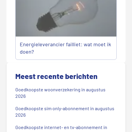
Energieleverancier failliet: wat moet ik
doen?
P
r
Meest recente berichten
i
m
Goedkoopste woonverzekering in augustus
a
2026
i
r
Goedkoopste sim only-abonnement in augustus
2026
e
S
Goedkoopste internet- en tv-abonnement in
i