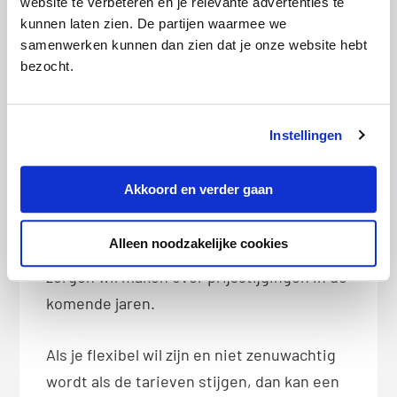
website te verbeteren en je relevante advertenties te
ander contract. Daarnaast is het fijn dat je
kunnen laten zien. De partijen waarmee we
met een 1-jarig contract ieder jaar kunt
samenwerken kunnen dan zien dat je onze website hebt
profiteren van de welkomstpremie of
bezocht.
andere kortingen die energieleveranciers
bieden als je overstapt.
Instellingen
Kies je voor een vast contract voor 2 of 3
Akkoord en verder gaan
jaar, dan heb je meer zekerheid. Dit is
ideaal als je verwacht dat de
Alleen noodzakelijke cookies
energieprijzen zullen stijgen en je je geen
zorgen wil maken over prijsstijgingen in de
komende jaren.
Als je flexibel wil zijn en niet zenuwachtig
wordt als de tarieven stijgen, dan kan een