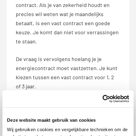
contract. Als je van zekerheid houdt en
precies wil weten wat je maandelijks
betaalt, is een vast contract een goede
keuze. Je komt dan niet voor verrassingen
te staan.
De vraag is vervolgens hoelang je je
energiecontract moet vastzetten. Je kunt
kiezen tussen een vast contract voor 1, 2
of 3 jaar.
Met een vast contract voor 1 jaar leg je de
prijs kort vast. Je hoeft je dan geen zorgen
Deze website maakt gebruik van cookies
te maken als de prijzen stijgen. Na een jaar
Wij gebruiken cookies en vergelijkbare technieken om de
kun je eventueel overstappen naar een