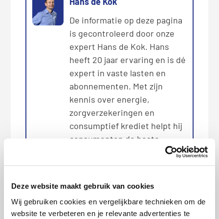
Hans de Kok
De informatie op deze pagina
is gecontroleerd door onze
expert Hans de Kok. Hans
heeft 20 jaar ervaring en is dé
expert in vaste lasten en
abonnementen. Met zijn
kennis over energie,
zorgverzekeringen en
consumptief krediet helpt hij
consumenten de beste
keuzes te maken. Hans is
regelmatig te gast bij
verschillende media om zijn
Deze website maakt gebruik van cookies
expertise te delen. Zo is Hans
Wij gebruiken cookies en vergelijkbare technieken om de
vaak bij
Radar
geweest en
website te verbeteren en je relevante advertenties te