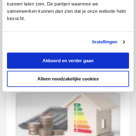
heeft hij zijn visie als expert
kunnen laten zien. De partijen waarmee we
gedeeld bij o.a.
Business
samenwerken kunnen dan zien dat je onze website hebt
Insider
en
De Telegraaf
.
bezocht.
Instellingen
Categorie:
Energie
Akkoord en verder gaan
Deze artikelen kunnen we je
Alleen noodzakelijke cookies
aanraden: