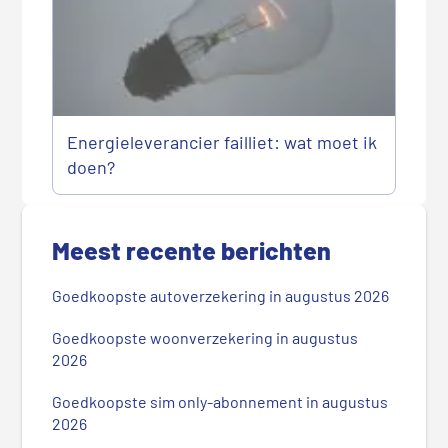
Energieleverancier failliet: wat moet ik
doen?
P
r
Meest recente berichten
i
m
Goedkoopste autoverzekering in augustus 2026
a
i
Goedkoopste woonverzekering in augustus
r
2026
e
Goedkoopste sim only-abonnement in augustus
S
2026
i