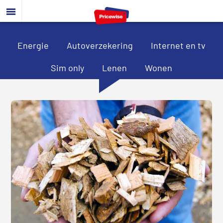
Door
Spring
Spring
naar
naar
naar
de
de
de
hoofd
eerste
voettekst
Energie
Autoverzekering
Internet en tv
inhoud
sidebar
Sim only
Lenen
Wonen