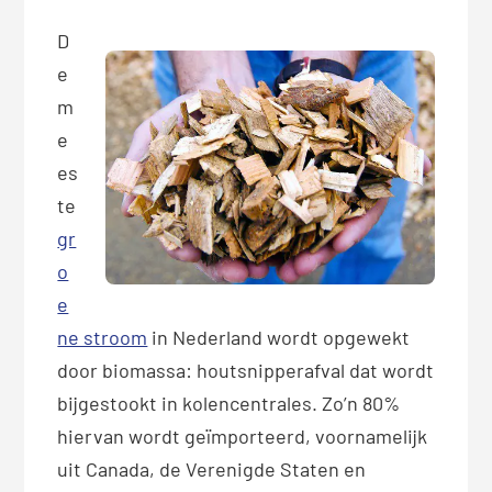
D
e
m
e
es
te
gr
o
e
ne stroom
in Nederland wordt opgewekt
door biomassa: houtsnipperafval dat wordt
bijgestookt in kolencentrales. Zo’n 80%
hiervan wordt geïmporteerd, voornamelijk
uit Canada, de Verenigde Staten en