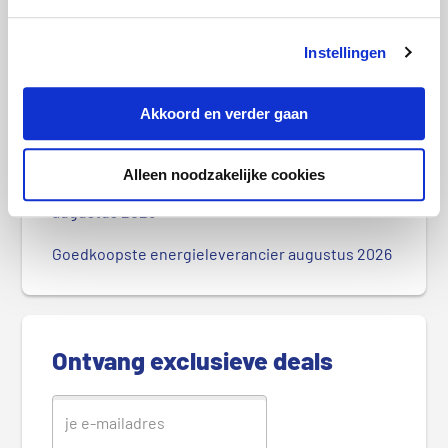
P
Instellingen
r
Meest recente berichten
i
Akkoord en verder gaan
m
Goedkoopste sim only-abonnement in augustus
a
2026
i
Alleen noodzakelijke cookies
r
Goedkoopste internet- en tv-abonnement in
augustus 2026
e
S
Goedkoopste energieleverancier augustus 2026
i
d
e
b
Ontvang exclusieve deals
a
r