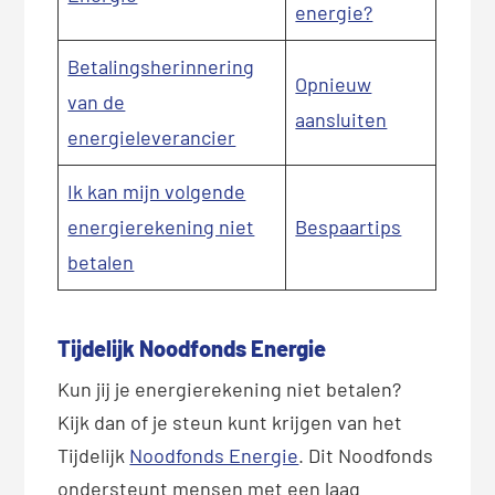
energie?
Betalingsherinnering
Opnieuw
van de
aansluiten
energieleverancier
Ik kan mijn volgende
energierekening niet
Bespaartips
betalen
Tijdelijk Noodfonds Energie
Kun jij je energierekening niet betalen?
Kijk dan of je steun kunt krijgen van het
Tijdelijk
Noodfonds Energie
. Dit Noodfonds
ondersteunt mensen met een laag