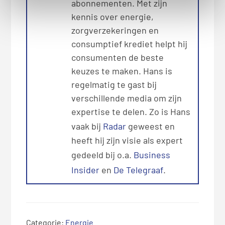
abonnementen. Met zijn
kennis over energie,
zorgverzekeringen en
consumptief krediet helpt hij
consumenten de beste
keuzes te maken. Hans is
regelmatig te gast bij
verschillende media om zijn
expertise te delen. Zo is Hans
vaak bij
Radar
geweest en
heeft hij zijn visie als expert
gedeeld bij o.a.
Business
Insider
en
De Telegraaf
.
Categorie:
Energie