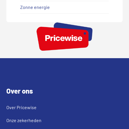
Zonne energie
Footer
Over ons
Over Pricewise
Onze zekerheden