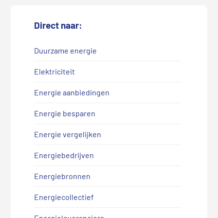
Direct naar:
Duurzame energie
Elektriciteit
Energie aanbiedingen
Energie besparen
Energie vergelijken
Energiebedrijven
Energiebronnen
Energiecollectief
Energieleveranciers