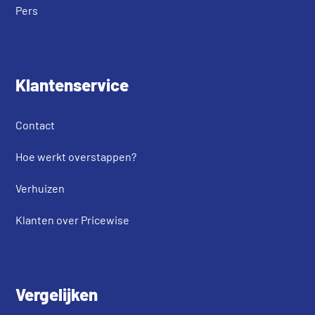
Pers
Klantenservice
Contact
Hoe werkt overstappen?
Verhuizen
Klanten over Pricewise
Vergelijken