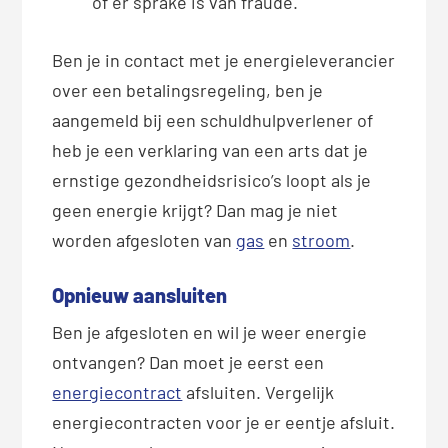
of er sprake is van fraude.
Ben je in contact met je energieleverancier
over een betalingsregeling, ben je
aangemeld bij een schuldhulpverlener of
heb je een verklaring van een arts dat je
ernstige gezondheidsrisico’s loopt als je
geen energie krijgt? Dan mag je niet
worden afgesloten van
gas
en
stroom
.
Opnieuw aansluiten
Ben je afgesloten en wil je weer energie
ontvangen? Dan moet je eerst een
energiecontract
afsluiten. Vergelijk
energiecontracten voor je er eentje afsluit.