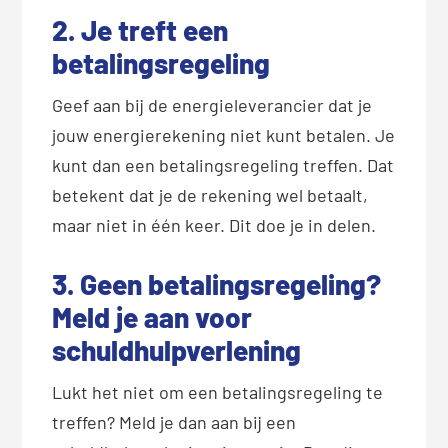
2. Je treft een
betalingsregeling
Geef aan bij de energieleverancier dat je
jouw energierekening niet kunt betalen. Je
kunt dan een betalingsregeling treffen. Dat
betekent dat je de rekening wel betaalt,
maar niet in één keer. Dit doe je in delen.
3. Geen betalingsregeling?
Meld je aan voor
schuldhulpverlening
Lukt het niet om een betalingsregeling te
treffen? Meld je dan aan bij een