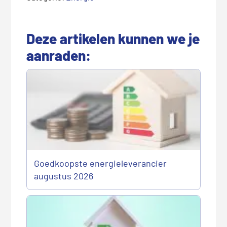
Deze artikelen kunnen we je
aanraden:
Goedkoopste energieleverancier
augustus 2026