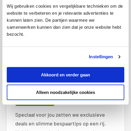
i
Goedkoopste woonverzekering in augustus
Wij gebruiken cookies en vergelijkbare technieken om de
r
2026
website te verbeteren en je relevante advertenties te
e
Goedkoopste sim only-abonnement in augustus
kunnen laten zien. De partijen waarmee we
S
2026
samenwerken kunnen dan zien dat je onze website hebt
i
bezocht.
d
e
b
Ontvang exclusieve deals
a
Instellingen
r
Akkoord en verder gaan
Alleen noodzakelijke cookies
Speciaal voor jou zetten we exclusieve
deals en slimme bespaartips op een rij.