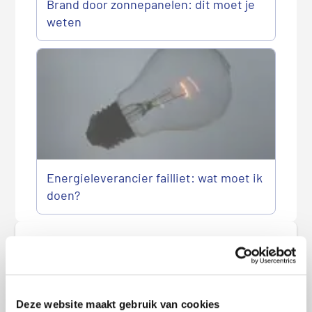
Brand door zonnepanelen: dit moet je
weten
Energieleverancier failliet: wat moet ik
doen?
P
r
Meest recente berichten
i
m
Goedkoopste autoverzekering in augustus 2026
a
Deze website maakt gebruik van cookies