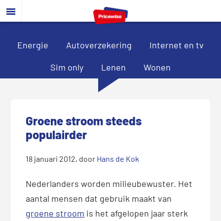
Door
Spring
Spring
naar
naar
naar
de
de
de
hoofd
eerste
voettekst
Energie
Autoverzekering
Internet en tv
inhoud
sidebar
Sim only
Lenen
Wonen
Groene stroom steeds
populairder
18 januari 2012
, door
Hans de Kok
Nederlanders worden milieubewuster. Het
aantal mensen dat gebruik maakt van
groene stroom
is het afgelopen jaar sterk