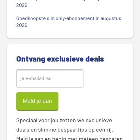
r
2026
e
Goedkoopste sim only-abonnement in augustus
S
2026
i
d
e
b
Ontvang exclusieve deals
a
r
Speciaal voor jou zetten we exclusieve
deals en slimme bespaartips op een rij.
Meld je aan en begin met meteen besparen