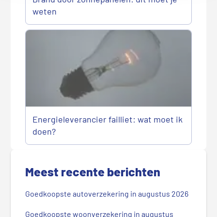
weten
Energieleverancier failliet: wat moet ik
doen?
P
r
Meest recente berichten
i
m
Goedkoopste autoverzekering in augustus 2026
a
i
Goedkoopste woonverzekering in augustus