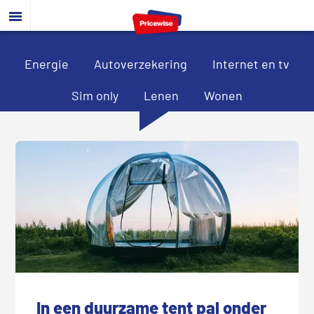
Door
Spring
Spring
naar
naar
naar
de
de
de
hoofd
eerste
voettekst
Energie
Autoverzekering
Internet en tv
inhoud
sidebar
Sim only
Lenen
Wonen
In een duurzame tent pal onder