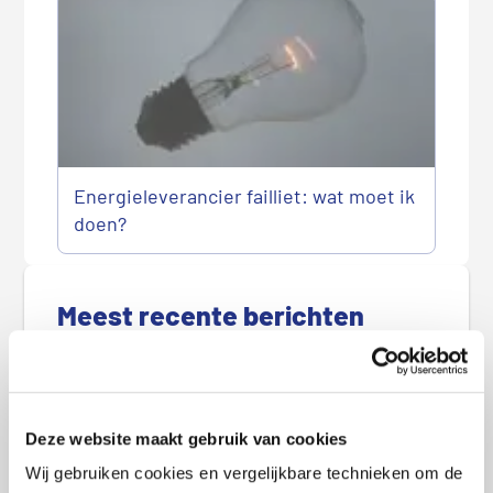
Energieleverancier failliet: wat moet ik
doen?
P
r
Meest recente berichten
i
m
Goedkoopste autoverzekering in augustus 2026
a
i
Goedkoopste woonverzekering in augustus
r
2026
Deze website maakt gebruik van cookies
e
Wij gebruiken cookies en vergelijkbare technieken om de
Goedkoopste sim only-abonnement in augustus
S