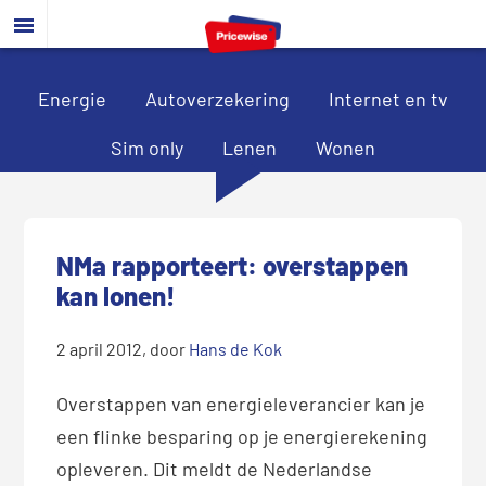
Door
Spring
Spring
naar
naar
naar
de
de
de
hoofd
eerste
voettekst
Energie
Autoverzekering
Internet en tv
inhoud
sidebar
Sim only
Lenen
Wonen
NMa rapporteert: overstappen
kan lonen!
2 april 2012
, door
Hans de Kok
Overstappen van energieleverancier kan je
een flinke besparing op je energierekening
opleveren. Dit meldt de Nederlandse