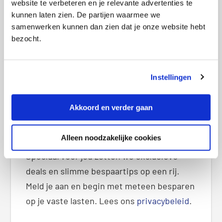
website te verbeteren en je relevante advertenties te
2026
i
kunnen laten zien. De partijen waarmee we
d
samenwerken kunnen dan zien dat je onze website hebt
e
bezocht.
b
Ontvang exclusieve deals
a
r
Instellingen
Akkoord en verder gaan
Alleen noodzakelijke cookies
Speciaal voor jou zetten we exclusieve
deals en slimme bespaartips op een rij.
Meld je aan en begin met meteen besparen
op je vaste lasten. Lees ons
privacybeleid
.