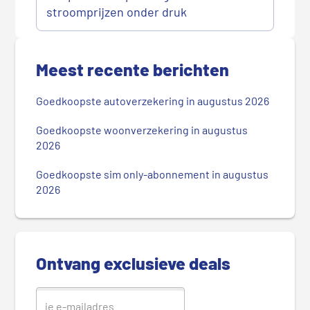
stroomprijzen onder druk
P
r
Meest recente berichten
i
m
Goedkoopste autoverzekering in augustus 2026
a
i
Goedkoopste woonverzekering in augustus
r
2026
e
Goedkoopste sim only-abonnement in augustus
S
2026
i
d
e
b
Ontvang exclusieve deals
a
r